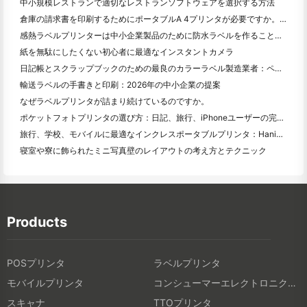
中小規模レストランで適切なレストランソフトウェアを選択する方法
倉庫の請求書を印刷するためにポータブルA 4プリンタが必要ですか。何が本当に効果的なのか
感熱ラベルプリンターは中小企業製品のために防水ラベルを作ることができますか？
紙を無駄にしたくない初心者に最適なインスタントカメラ
日記帳とスクラップブックのための最良のカラーラベル製造業者：ページごとにさらに色を追加
輸送ラベルの手書きと印刷：2026年の中小企業の提案
なぜラベルプリンタが詰まり続けているのですか。
ポケットフォトプリンタの選び方：日記、旅行、iPhoneユーザーの完全ガイド
旅行、学校、モバイルに最適なインクレスポータブルプリンタ：Hanin MT 620 Pro評価
寝室や寮に飾られたミニ写真壁のレイアウトの考え方とテクニック
Products
POSプリンタ
ラベルプリンタ
モバイルプリンタ
コンシューマーエレクトロニクス製品
スキャナ
TTOプリンタ