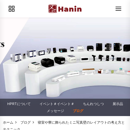
HPRTについて
イベント＃イベント＃
ちんれつしつ
展示品
メッセージ
ブログ
ホーム
ブログ
寝室や寮に飾られたミニ写真壁のレイアウトの考え方と
テクニック