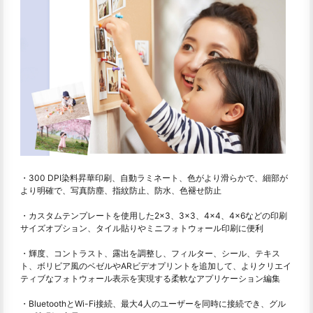
・300 DPI染料昇華印刷、自動ラミネート、色がより滑らかで、細部が
より明確で、写真防塵、指紋防止、防水、色褪せ防止
・カスタムテンプレートを使用した2×3、3×3、4×4、4×6などの印刷
サイズオプション、タイル貼りやミニフォトウォール印刷に便利
・輝度、コントラスト、露出を調整し、フィルター、シール、テキス
ト、ボリビア風のベゼルやARビデオプリントを追加して、よりクリエイ
ティブなフォトウォール表示を実現する柔軟なアプリケーション編集
・BluetoothとWi-Fi接続、最大4人のユーザーを同時に接続でき、グル