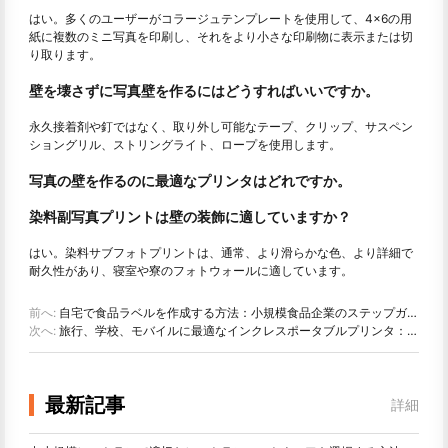
はい。多くのユーザーがコラージュテンプレートを使用して、4×6の用
紙に複数のミニ写真を印刷し、それをより小さな印刷物に表示または切
り取ります。
壁を壊さずに写真壁を作るにはどうすればいいですか。
永久接着剤や釘ではなく、取り外し可能なテープ、クリップ、サスペン
ショングリル、ストリングライト、ロープを使用します。
写真の壁を作るのに最適なプリンタはどれですか。
染料副写真プリントは壁の装飾に適していますか？
はい。染料サブフォトプリントは、通常、より滑らかな色、より詳細で
耐久性があり、寝室や寮のフォトウォールに適しています。
前へ:
自宅で食品ラベルを作成する方法：小規模食品企業のステップガイド
次へ:
旅行、学校、モバイルに最適なインクレスポータブルプリンタ：Hanin MT 620 Pro評価
最新記事
詳細