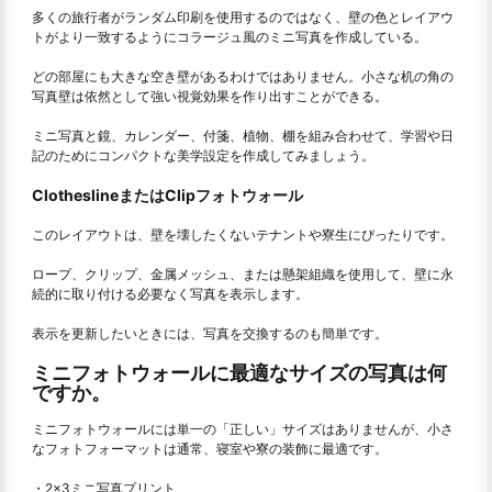
多くの旅行者がランダム印刷を使用するのではなく、壁の色とレイアウ
トがより一致するようにコラージュ風のミニ写真を作成している。
どの部屋にも大きな空き壁があるわけではありません。小さな机の角の
写真壁は依然として強い視覚効果を作り出すことができる。
ミニ写真と鏡、カレンダー、付箋、植物、棚を組み合わせて、学習や日
記のためにコンパクトな美学設定を作成してみましょう。
ClotheslineまたはClipフォトウォール
このレイアウトは、壁を壊したくないテナントや寮生にぴったりです。
ロープ、クリップ、金属メッシュ、または懸架組織を使用して、壁に永
続的に取り付ける必要なく写真を表示します。
表示を更新したいときには、写真を交換するのも簡単です。
ミニフォトウォールに最適なサイズの写真は何
ですか。
ミニフォトウォールには単一の「正しい」サイズはありませんが、小さ
なフォトフォーマットは通常、寝室や寮の装飾に最適です。
・2×3ミニ写真プリント