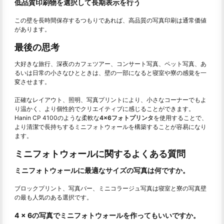
低品質印刷物を選択して長期表示を行う
この壁を長時間保存するつもりであれば、高品質の写真印刷は通常価値
があります。
最後の思考
大好きな旅行、深夜のカフェツアー、コンサート写真、ペット写真、あ
るいは日常の小さなひとときは、壁の一部になると寝室や寮の感覚を一
変させます。
正確なレイアウト、照明、写真プリントにより、小さなコーナーでもよ
り温かく、より個性的でクリエイティブに感じることができます。
Hanin CP 4100のような柔軟な
4×6フォトプリンタ
を使用することで、
より清潔で長持ちするミニフォトウォールを構築することが容易になり
ます。
ミニフォトウォールに関するよくある質問
ミニフォトウォールに最適なサイズの写真は何ですか。
ブロックプリント、写真バー、ミニコラージュ写真は寝室と寮の写真壁
の最も人気のある選択です。
4 x 6の写真でミニフォトウォールを作ってもいいですか。