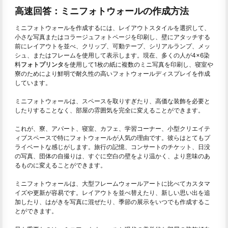
高速回答：ミニフォトウォールの作成方法
ミニフォトウォールを作成するには、レイアウトスタイルを選択して、
小さな写真またはコラージュフォトページを印刷し、壁にアタッチする
前にレイアウトを並べ、クリップ、可動テープ、シリアルランプ、メッ
シュ、またはフレームを使用して表示します。現在、多くの人が4×6染
料
フォトプリンタ
を使用して1枚の紙に複数のミニ写真を印刷し、寝室や
寮のためにより鮮明で耐久性の高いフォトウォールディスプレイを作成
しています。
ミニフォトウォールは、スペースを取りすぎたり、高価な装飾を必要と
したりすることなく、部屋の雰囲気を完全に変えることができます。
これが、寮、アパート、寝室、カフェ、学習コーナー、小型クリエイテ
ィブスペースで特にフォトウォールが人気の理由です。彼らはとてもプ
ライベートな感じがします。旅行の記憶、コンサートのチケット、日没
の写真、団体の自撮りは、すぐに空白の壁をより温かく、より意味のあ
るものに変えることができます。
ミニフォトウォールは、大型フレームウォールアートに比べてカスタマ
イズや更新が容易です。レイアウトを並べ替えたり、新しい思い出を追
加したり、はがきを写真に混ぜたり、季節の展示をいつでも作成するこ
とができます。