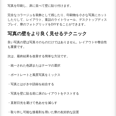
写真を印刷し、床に並べて壁に貼り付けます。
完全なコラージュを装飾として残したり、印刷物を小さな写真にカット
したりして、レイアウト、童話のライトウォール、デスクトップディス
プレイ、寮のフォトグリッドをDIYすることができます。
写真の壁をより良く見せるテクニック
良い写真の壁は写真そのものだけではありません。レイアウトや整合性
も重要です。
次は、最終結果を改善する簡単な方法です。
・統一された色調またはテーマの選択
・ポートレートと風景写真をミックス
・写真とはがきや語録を結合する
・写真を壁に貼る前に床のレイアウトをテストする
・直射日光を避けて色あせを減らす
・取り外し可能な接着剤を用いた寮の友好的な設置