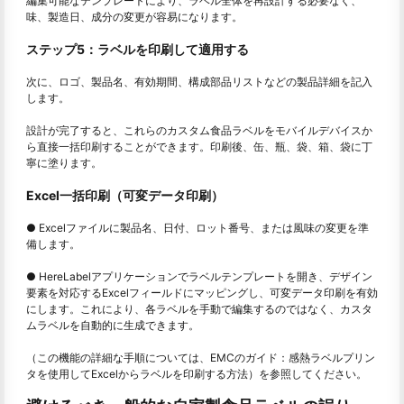
編集可能なテンプレートにより、ラベル全体を再設計する必要なく、
味、製造日、成分の変更が容易になります。
ステップ5：ラベルを印刷して適用する
次に、ロゴ、製品名、有効期間、構成部品リストなどの製品詳細を記入
します。
設計が完了すると、これらのカスタム食品ラベルをモバイルデバイスか
ら直接一括印刷することができます。印刷後、缶、瓶、袋、箱、袋に丁
寧に塗ります。
Excel一括印刷（可変データ印刷）
● Excelファイルに製品名、日付、ロット番号、または風味の変更を準
備します。
● HereLabelアプリケーションでラベルテンプレートを開き、デザイン
要素を対応するExcelフィールドにマッピングし、可変データ印刷を有効
にします。これにより、各ラベルを手動で編集するのではなく、カスタ
ムラベルを自動的に生成できます。
（この機能の詳細な手順については、EMCのガイド：感熱ラベルプリン
タを使用してExcelからラベルを印刷する方法）を参照してください。