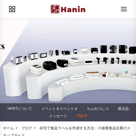
HPRTについて
イベント＃イベント＃
ちんれつしつ
展示品
メッセージ
ブログ
ホーム
ブログ
自宅で食品ラベルを作成する方法：小規模食品企業のス
テップガイド