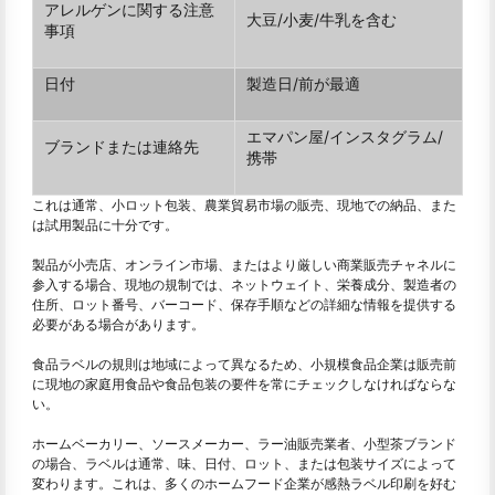
アレルゲンに関する注意
大豆/小麦/牛乳を含む
事項
日付
製造日/前が最適
エマパン屋/インスタグラム/
ブランドまたは連絡先
携帯
これは通常、小ロット包装、農業貿易市場の販売、現地での納品、また
は試用製品に十分です。
製品が小売店、オンライン市場、またはより厳しい商業販売チャネルに
参入する場合、現地の規制では、ネットウェイト、栄養成分、製造者の
住所、ロット番号、バーコード、保存手順などの詳細な情報を提供する
必要がある場合があります。
食品ラベルの規則は地域によって異なるため、小規模食品企業は販売前
に現地の家庭用食品や食品包装の要件を常にチェックしなければならな
い。
ホームベーカリー、ソースメーカー、ラー油販売業者、小型茶ブランド
の場合、ラベルは通常、味、日付、ロット、または包装サイズによって
変わります。これは、多くのホームフード企業が感熱ラベル印刷を好む