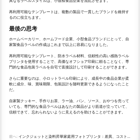
異なるラベルスタイルは、小規模食品企業を混乱させます。
再利用可能なテンプレートは、複数の製品で一貫したブランドを維持す
るのに役立ちます。
最後の思考
ホームベーカリー、ホームフード企業、小型食品ブランドにとって、自
家製食品ラベルの作成はこれまで以上に容易になりました。
再利用可能なテンプレート、防水ラベル材料、信頼性の高い感熱ラベル
プリンタを使用することで、高価なオフショア印刷に頼ることなく、専
門的な食品包装ラベルを自宅で直接設計して印刷することができます。
さらに重要なのは、小ロットラベル印刷により、成長中の食品企業が柔
軟に成分、味、賞味期限、包装設計を随時更新できるようになったこと
だ。
自家製クッキー、手作りお茶、ラー油、パン、ソース、おやつを売って
いても、専門的な食品ラベルはあなたの製品がより筋道が立っていて、
信頼できて、忘れられないように見えるのを助けることができます。
前へ:
インクジェットと染料昇華家庭用フォトプリンタ：差異、コスト、提案