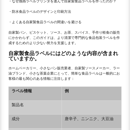
・なぜ感熱ラベルプリンタを選んで自家製食品ラベルを作ったのか？
・防水食品ラベルのデザインと印刷方法
・よくある自家製食品ラベルの間違いを避ける
自家製パン、ビスケット、ソース、お茶、スパイス、手作り軽食の販売
にかかわらず、このガイドは、より清潔で専門的な食品包装ラベルを作
成するためのより少ない努力を支援します。
自家製食品ラベルにはどのような内容が含まれ
ていますか。
ホームベーカリー、小さなパン販売業者、自家製ソースメーカー、ラー
油ブランド、小さな茶葉企業にとって、簡単な食品ラベルは一般的にお
客様の最も関心のある情報に注目します：
ラベル情報
例
製品名
成分
唐辛子、ニンニク、大豆油