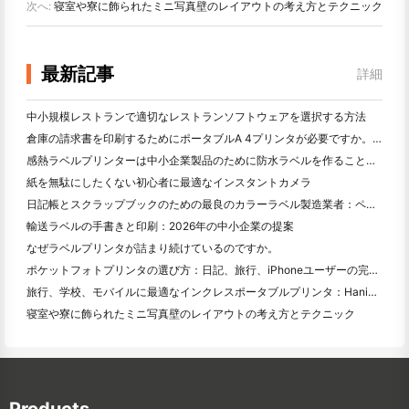
次へ:
寝室や寮に飾られたミニ写真壁のレイアウトの考え方とテクニック
最新記事
詳細
中小規模レストランで適切なレストランソフトウェアを選択する方法
倉庫の請求書を印刷するためにポータブルA 4プリンタが必要ですか。何が本当に効果的なのか
感熱ラベルプリンターは中小企業製品のために防水ラベルを作ることができますか？
紙を無駄にしたくない初心者に最適なインスタントカメラ
日記帳とスクラップブックのための最良のカラーラベル製造業者：ページごとにさらに色を追加
輸送ラベルの手書きと印刷：2026年の中小企業の提案
なぜラベルプリンタが詰まり続けているのですか。
ポケットフォトプリンタの選び方：日記、旅行、iPhoneユーザーの完全ガイド
旅行、学校、モバイルに最適なインクレスポータブルプリンタ：Hanin MT 620 Pro評価
寝室や寮に飾られたミニ写真壁のレイアウトの考え方とテクニック
Products