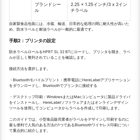
ブランドシー
2.25 x 1.25インチ/3 x 2イン
ル
チラベル
自家製食品包装には、冷蔵、輸送、日常的な処理の間に耐久性が高いた
め、防水ラベルと耐油ラベルが一般的に最適です。
手順2：プリンタの設定
防水ラベルロールをHPRT SL 32 BTにロードし、プリンタを開き、ラベ
ルが正しく整列されていることを確認します。
接続方法を選択します。
・Bluetoothモバイルプリント：携帯電話にHereLabelアプリケーション
をダウンロードし、Bluetoothでプリンタに接続する
・デスクトップ印刷：WindowsまたはMacコンピュータに製品ドライバ
をインストールし、HereLabelソフトウェアまたはオンラインデザイン
ツールを使用してコンピュータからラベルを作成して印刷します。
このガイドでは、小型食品販売業者がラベルをデザインし印刷するのに
最も便利で人気のある方法の1つであるBluetoothワイヤレス印刷につい
て重点的に紹介します。