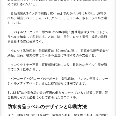
めに設計されている。
・食品包装の3インチ印刷幅：80 mmまでのラベル幅に対応し、原料ラ
ベル、製品ラベル、ティーバッグシール、缶ラベル、ボトルラベルに適
している。
・モバイルワークフロー用のBluetooth印刷：携帯電話やタブレットから
ラベルを編集して印刷することは、味、日付、ロット番号、成分の詳細
を更新する際に便利です。
・小ロット迅速印刷：印刷速度は180 mm/sに達し、家庭食品販売業者が
納品、出荷、補充の前にラベルを迅速に準備するのを支援する。
・インクやトナー不要：直接感熱印刷により、日常的なラベル生産が簡
単でコスト効率が高い。
・バーコードとQRコードのサポート：製品追跡、リンクの再注文、ソー
シャルメディアページ、または顧客情報に使用できます。
SL 32 BTは小型食品企業の実際の働き方に合っている：頻繁に更新、混
合包装サイズと必要に応じて作られた専門ラベル。
防水食品ラベルのデザインと印刷方法
次に、HPRT SL 32 BTを例に、清潔感があり、耐久性があり、専門的な