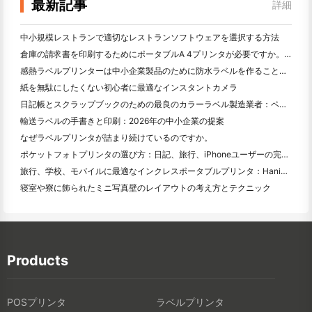
最新記事
詳細
中小規模レストランで適切なレストランソフトウェアを選択する方法
倉庫の請求書を印刷するためにポータブルA 4プリンタが必要ですか。何が本当に効果的なのか
感熱ラベルプリンターは中小企業製品のために防水ラベルを作ることができますか？
紙を無駄にしたくない初心者に最適なインスタントカメラ
日記帳とスクラップブックのための最良のカラーラベル製造業者：ページごとにさらに色を追加
輸送ラベルの手書きと印刷：2026年の中小企業の提案
なぜラベルプリンタが詰まり続けているのですか。
ポケットフォトプリンタの選び方：日記、旅行、iPhoneユーザーの完全ガイド
旅行、学校、モバイルに最適なインクレスポータブルプリンタ：Hanin MT 620 Pro評価
寝室や寮に飾られたミニ写真壁のレイアウトの考え方とテクニック
Products
POSプリンタ
ラベルプリンタ