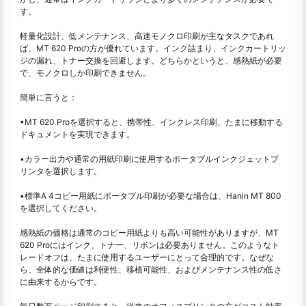
す。
軽量化設計、低メンテナンス、高速モノクロ印刷が主なタスクであれ
ば、MT 620 Proの方が優れています。インク詰まり、インクカートリッ
ジの漏れ、トナー交換を回避します。どちらかというと、感熱紙が必要
で、モノクロしか印刷できません。
簡単に言うと：
•MT 620 Proを選択すると、携帯性、インクレス印刷、たまに移動する
ドキュメントを実現できます。
•カラー出力や通常の用紙印刷に使用するポータブルインクジェットプ
リンタを選択します。
•標準A 4コピー用紙にポータブル印刷が必要な場合は、Hanin MT 800
を選択してください。
感熱紙の価格は通常のコピー用紙よりも高い可能性がありますが、MT
620 Proにはインク、トナー、リボンは必要ありません。このようなト
レードオフは、たまに使用するユーザーにとって合理的です。なぜな
ら、全体的な価値は利便性、移植可能性、およびメンテナンス性の低さ
に由来するからです。