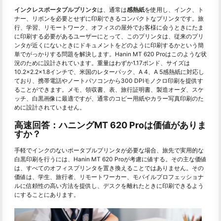
インクレスポータブルプリンタ
は、通常は
感熱紙
を使用し、インク、ト
ナー、リボンを必要とせずに印刷できるコンパクトなプリンタです。旅
行、学習、リモートワーク、オフィスの屋外でお客様に会うときにたま
に印刷する必要があるユーザーにとって、このプリンタは、従来のプリ
ンタが近くにないときにドキュメントをどのように印刷するかという簡
単でがっかりする問題を解決します。Hanin MT 620 Proはこのような状
況のために設計されています。重量はわずか1.17ポンド、サイズは
10.2×2.2×1.8インチで、米国のレターパック、A 4、A 5感熱紙に対応し
ており、携帯電話やノートパソコンから300 DPIモノクロ印刷を提供す
ることができます。メモ、領収書、表、旅行証明書、製造オーダ、スケ
ッチ、白黒画像に最適ですが、通常のコピー用紙やカラー写真印刷のた
めに設計されていません。
高速回答：ハニングMT 620 Proは価値がありま
すか？
手軽でインクのないポータブルプリンタが必要な場合、旅先で実用的な
白黒印刷を行うには、Hanin MT 620 Proが考慮に値する。その主な価値
は、すべてのオフィスプリンタを置き換えることではありません。その
価値は、学生、旅行者、リモートワーカー、モバイルプロフェッショナ
ルに信頼性の高い方法を提供し、デスクを離れたときに印刷できるよう
にすることにあります。