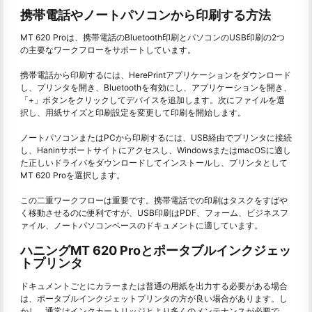
携帯電話やノートパソコンから印刷する方法
MT 620 Proは、携帯電話のBluetooth印刷とパソコンのUSB印刷の2つ
の主要なワークフローをサポートしています。
携帯電話から印刷するには、HerePrintアプリケーションをダウンロード
し、プリンタを開き、Bluetoothを有効にし、アプリケーションを開き、
「+」ボタンをクリックしてデバイスを追加します。次にファイルを選
択し、用紙サイズと印刷設定を変更して印刷を開始します。
ノートパソコンまたはPCから印刷するには、USB経由でプリンタに接続
し、Haninサポートサイトにアクセスし、WindowsまたはmacOSに適し
た正しいドライバをダウンロードしてインストールし、プリンタとして
MT 620 Proを選択します。
この二重ワークフローは重要です。携帯電話での印刷はタスクをすばや
く移動させるのに便利ですが、USB印刷はPDF、フォーム、ビジネスフ
ァイル、ノートパソコンベースのドキュメントに適しています。
ハニングMT 620 Proとポータブルインクジェッ
トプリンタ
ドキュメントごとにカラーまたは普通の用紙を出力する必要がある場合
は、ポータブルインクジェットプリンタの方が良い場合があります。し
かし、通常はインクカートリッジとより多くのメンテナンスが必要で