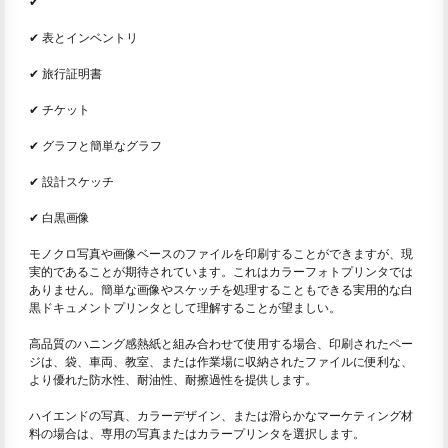
✔
✔ 表とインベントリ
✔ 旅行証明書
✔ チケット
✔ グラフと簡単なグラフ
✔ 設計スケッチ
✔ 白黒画像
モノクロ写真や画像ベースのファイルを印刷することができますが、現
実的であることが期待されています。これはカラーフォトプリンタでは
ありません。簡単な画像やスケッチを処理することもできる実用的な白
黒ドキュメントプリンタとして理解することが望ましい。
高品質のハニング感熱紙と組み合わせて使用する場合、印刷されたペー
ジは、袋、車両、教室、または作業場に収納されたファイルに便利な、
より優れた防水性、耐油性、耐擦過性を提供します。
ハイエンドの写真、カラーデザイン、または滑らかなマーケティング材
料の場合は、専用の写真またはカラープリンタを選択します。