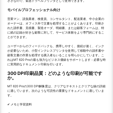
ささなので、緊急トラベルプリンタとして使用できます。
モバイルプロフェッショナル向け
営業マン、請負業者、検査員、コンサルタント、配送業者、中小企業の
オーナーは、オフィス外で文書を処理することがよくあります。印刷さ
れた請求書、見積書、製造オーダ、明細書、または顧客フォームは、特
に紙の記録が好きな顧客に対して、サービス体験をより専門的にするこ
とができます。
ユーザーからのフィードバックも、携帯しやすく、接続が速く、インク
が必要ないため、小型インクレスプリンタを使用して移動中の請求書や
顧客文書の作業を処理する購入者もいることを明らかにしています。こ
れはMT 620 Proの最も強力なビジネス価値をサポートします：必要な時
に実用的なドキュメント印刷を行います。
300 DPI印刷品質：どのような印刷が可能です
か。
MT 620 Proの300 DPI解像度は、クリアなテキストとクリアな線の詳細
に適しています。次のような可読性の重要なドキュメントに適していま
す。
✔ メモと学習資料