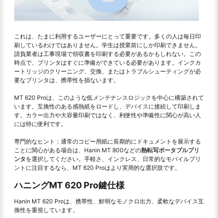
これは、たまに利用するユーザーにとって重要です。多くの人は毎日印
刷しているわけではありません。学生は授業前にしか印刷できません。
請負業者は工事現場で領収書を印刷する必要があるかもしれない。この
時点で、プリンタはすぐに準備ができている必要があります。インクカ
ートリッジのクリーニング、交換、またはトラブルシューティングが必
要なプリンタは、携帯性を損ないます。
MT 620 Proは、このような低メンテナンスロジックを中心に構築されて
います。互換性のある感熱紙をロードし、デバイスに接続して印刷しま
す。カラー出力や大容量印刷ではなく、利便性や準備性に関心が高い人
には特に便利です。
専門的なヒント：通常のコピー用紙に長期的にドキュメントを展示する
ことに関心がある場合は、Hanin MT 800などの
熱転写ポータブルプリ
ンタ
を選択してください。手軽さ、インクレス、日常的なモバイルプリ
ントに注目するなら、MT 620 Proはより実用的な選択肢です。
ハニングMT 620 Pro鍵仕様
Hanin MT 620 Proは、携帯性、鮮明なモノクロ出力、柔軟なデバイス互
換性を重視しています。