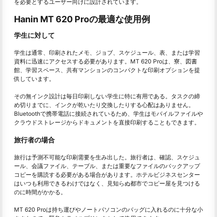
を必要とするユーザー向けに設計されています。
Hanin MT 620 Proの最適な使用例
学生に対して
学生は通常、印刷されたメモ、ジョブ、スケジュール、表、または学習
資料に迅速にアクセスする必要があります。MT 620 Proは、寮、図書
館、学習スペース、共有マンションのコンパクトな印刷オプションを提
供しています。
その無インク設計は毎日印刷しない学生に特に有用である。タスクの締
め切りまでに、インクが乾いたり交換したりする心配はありません。
Bluetoothで携帯電話に接続されているため、学生はモバイルファイルや
クラウドストレージからドキュメントを直接印刷することもできます。
旅行者の場合
旅行は予測不可能な印刷需要を生み出した。旅行者は、確認、スケジュ
ール、会議ファイル、テーブル、または重要なファイルのバックアップ
コピーを購読する必要がある場合があります。ホテルビジネスセンター
はいつも利用できるわけではなく、見知らぬ都市でコピー屋を見つける
のに時間がかかる。
MT 620 Proは持ち運びやノートパソコンのバッグに入れるのに十分な小