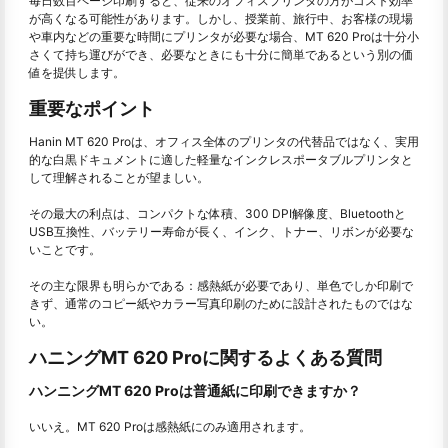
毎日数百ページ印刷すると、従来のオフィスプリンタの方がコスト効率
が高くなる可能性があります。しかし、授業前、旅行中、お客様の現場
や車内などの重要な時間にプリンタが必要な場合、MT 620 Proは十分小
さくて持ち運びができ、必要なときにも十分に簡単であるという別の価
値を提供します。
重要なポイント
Hanin MT 620 Proは、オフィス全体のプリンタの代替品ではなく、実用
的な白黒ドキュメントに適した軽量なインクレスポータブルプリンタと
して理解されることが望ましい。
その最大の利点は、コンパクトな体積、300 DPI解像度、Bluetoothと
USB互換性、バッテリー寿命が長く、インク、トナー、リボンが必要な
いことです。
その主な限界も明らかである：感熱紙が必要であり、単色でしか印刷で
きず、通常のコピー紙やカラー写真印刷のために設計されたものではな
い。
ハニングMT 620 Proに関するよくある質問
ハンニングMT 620 Proは普通紙に印刷できますか？
いいえ。MT 620 Proは感熱紙にのみ適用されます。