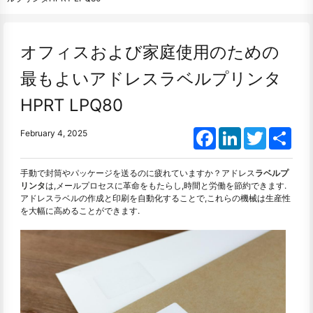
オフィスおよび家庭使用のための
最もよいアドレスラベルプリンタ
HPRT LPQ80
Facebook
LinkedIn
Twitter
Shar
February 4, 2025
手動で封筒やパッケージを送るのに疲れていますか？アドレス
ラベルプ
リンタ
は,メールプロセスに革命をもたらし,時間と労働を節約できます.
アドレスラベルの作成と印刷を自動化することで,これらの機械は生産性
を大幅に高めることができます.