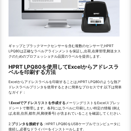
ギャップとブラックマークセンサーを含む複数のセンサーで,HPRT
LPQ80は正確なラベルアラインメントを保証し,出荷,在庫管理,郵送タス
クのためのプロフェッショナル品質のラベルを提供します.
HPRT LPQ80を使用してExcelからアドレスラ
ベルを印刷する方法
Excelからアドレスラベルを印刷することは,HPRT LPQ80のような熱ア
ドレスラベルプリンタを使用するときに簡単なプロセスです.以下は簡単
なガイド：
1.
Excelでアドレスリストを作成する
メーリングリストをExcelスプレッ
ドシートで整理します。各列には,ラベルに印刷したい特定の情報 (例え
ば,名前,住所,都市,州,郵便番号) が含まれていることを確認してください.
2.
プリンタを接続する
: HPRT LPQ80をUSBケーブルでコンピュータに
接続し,必要なドライバーをインストールします.