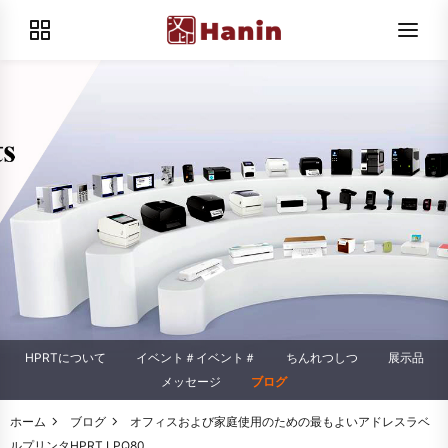
HPRTについて
イベント＃イベント＃
ちんれつしつ
展示品
メッセージ
ブログ
ホーム
ブログ
オフィスおよび家庭使用のための最もよいアドレスラベ
ルプリンタHPRT LPQ80