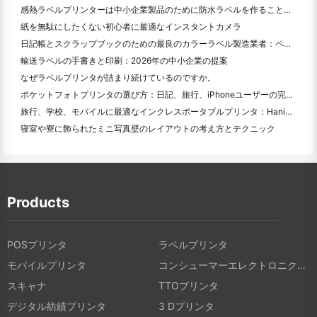
感熱ラベルプリンターは中小企業製品のために防水ラベルを作ることができますか？
紙を無駄にしたくない初心者に最適なインスタントカメラ
日記帳とスクラップブックのための最良のカラーラベル製造業者：ページごとにさらに色を追加
輸送ラベルの手書きと印刷：2026年の中小企業の提案
なぜラベルプリンタが詰まり続けているのですか。
ポケットフォトプリンタの選び方：日記、旅行、iPhoneユーザーの完全ガイド
旅行、学校、モバイルに最適なインクレスポータブルプリンタ：Hanin MT 620 Pro評価
寝室や寮に飾られたミニ写真壁のレイアウトの考え方とテクニック
Products
POSプリンタ
ラベルプリンタ
モバイルプリンタ
コンシューマーエレクトロニクス製品
スキャナ
TTOプリンタ
デジタル紡績プリンタ
3 Dプリンタ