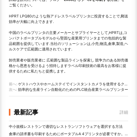
ご覧ください。
HPRT LPQ80のような熱アドレスラベルプリンタに投資することで,郵送
効率が大幅に向上できます.
中国のラベルプリンタの主要メーカーとサプライヤーとして,HPRTは,コ
ンパクトポータブルモデルから堅固な産業用プリンタまでの包括的な製
品範囲を提供しています.当社のソリューションは,小売,物流,倉庫,製造,ヘ
ルスケアで広範囲に適用されています.
卸売業者や販売業者に 広範囲な製品ラインを探索し 競争力のある卸売価
格から恩恵を受けるよう招待しますラベル印刷技術の最高をお客様に提
供するために私たちと提携します。
前へ:
ゲストハウスやホームステイでインスタントカメラを使用するクリエイティブな方法
次へ:
効率的な生産ライン自動化のためのPLC統合産業ラベルプリンター
最新記事
詳細
中小規模レストランで適切なレストランソフトウェアを選択する方法
倉庫の請求書を印刷するためにポータブルA 4プリンタが必要ですか。何が本当に効果的なのか