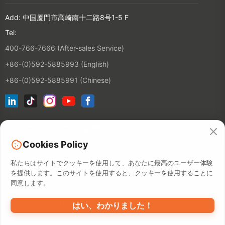
Add: 中国厦門市高崎南十二路8号1-5 F
Tel:
400-766-7666 (After-sales Service)
+86-(0)592-5885993 (English)
+86-(0)592-5885991 (Chinese)
ニュースレターに登録
Cookies Policy
連絡先
私たちはサイトでクッキーを使用して、あなたに最高のユーザー体験
を提供します。このサイトを使用すると、クッキーを使用することに
同意します。
©2026 XIAMEN HANIN CO., LTD.
プライバシーポリシー
使用期間
はい、わかりました！
構内地図