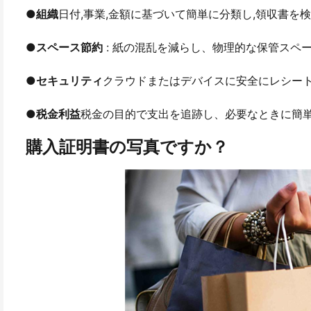
●
組織
日付,事業,金額に基づいて簡単に分類し,領収書を検
●
スペース節約
: 紙の混乱を減らし、物理的な保管スペ
●
セキュリティ
クラウドまたはデバイスに安全にレシー
●
税金利益
税金の目的で支出を追跡し、必要なときに簡
購入証明書の写真ですか？