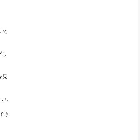
。
リで
プし
を見
さい。
でき