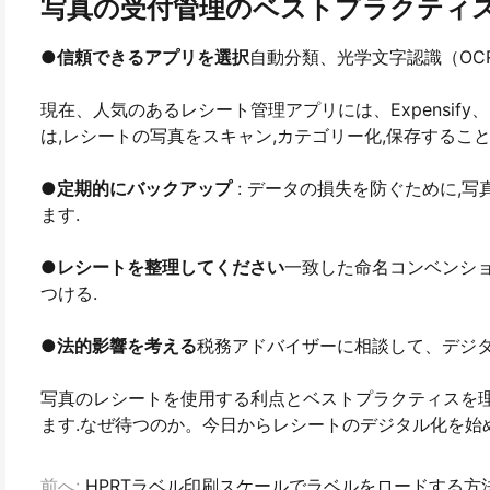
写真の受付管理のベストプラクティ
●
信頼できるアプリを選択
自動分類、光学文字認識（OC
現在、人気のあるレシート管理アプリには、Expensify、Sh
は,レシートの写真をスキャン,カテゴリー化,保存すること
●
定期的にバックアップ
: データの損失を防ぐために,
ます.
●
レシートを整理してください
一致した命名コンベンシ
つける.
●
法的影響を考える
税務アドバイザーに相談して、デジ
写真のレシートを使用する利点とベストプラクティスを理
ます.なぜ待つのか。今日からレシートのデジタル化を始
前へ:
HPRTラベル印刷スケールでラベルをロードする方