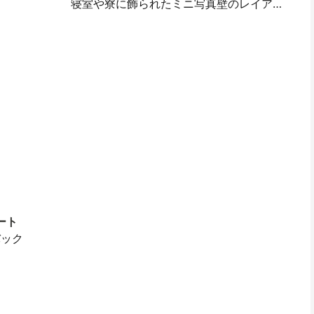
寝室や寮に飾られたミニ写真壁のレイアウトの考え方とテクニック
ート
バック