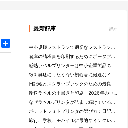
最新記事
詳細
k
edIn
Twitter
Share
中小規模レストランで適切なレストランソフトウェアを選択する方法
倉庫の請求書を印刷するためにポータブルA 4プリンタが必要ですか。何が本当に効果的なのか
感熱ラベルプリンターは中小企業製品のために防水ラベルを作ることができますか？
紙を無駄にしたくない初心者に最適なインスタントカメラ
日記帳とスクラップブックのための最良のカラーラベル製造業者：ページごとにさらに色を追加
輸送ラベルの手書きと印刷：2026年の中小企業の提案
なぜラベルプリンタが詰まり続けているのですか。
ポケットフォトプリンタの選び方：日記、旅行、iPhoneユーザーの完全ガイド
旅行、学校、モバイルに最適なインクレスポータブルプリンタ：Hanin MT 620 Pro評価