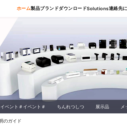
ホーム
製品
ブランド
ダウンロード
連絡先
Solutions
イベント＃イベント＃
ちんれつしつ
展示品
メ
明のガイド