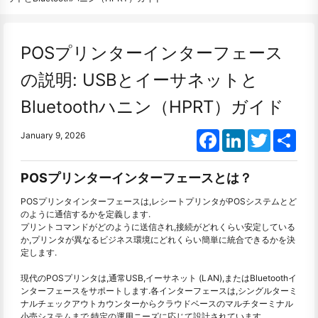
POSプリンターインターフェース
の説明: USBとイーサネットと
Bluetoothハニン（HPRT）ガイド
Facebook
LinkedIn
Twitter
Shar
January 9, 2026
POSプリンターインターフェースとは？
POSプリンタインターフェースは,レシートプリンタがPOSシステムとど
のように通信するかを定義します.
プリントコマンドがどのように送信され,接続がどれくらい安定している
か,プリンタが異なるビジネス環境にどれくらい簡単に統合できるかを決
定します.
現代のPOSプリンタは,通常USB,イーサネット (LAN),またはBluetoothイ
ンターフェースをサポートします.各インターフェースは,シングルターミ
ナルチェックアウトカウンターからクラウドベースのマルチターミナル
小売システムまで,特定の運用ニーズに応じて設計されています.