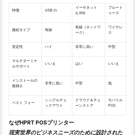
イーサネット
ブルート
特徴
USB の
(LAN)
ゥース
有線（ネットワ
ワイヤレ
接続タイプ
有線
ーク）
ス
安定性
ハイ
非常に高い
中型
マルチターミナ
いいえ
はい
いいえ
ルサポート
インストールの
非常に低い
中型
低
複雑さ
シングルチェ
クラウド＆チェ
モバイル
ベスト フォー
ックアウト
ーンストア
POS
なぜHPRT POSプリンター
現実世界のビジネスニーズのために設計された