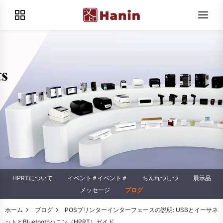
HPRTについて
イベント＃イベント＃
ちんれつしつ
展示品
メッセージ
ブログ
ホーム
ブログ
POSプリンターインターフェースの説明: USBとイーサネ
ットとBluetoothハニン（HPRT）ガイド