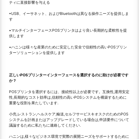
ティに直接影響を与える
•USB、イーサネット、およびBluetoothは異なる操作ニーズを提供しま
す
•マルチインターフェースPOSプリンタはより良い長期的な柔軟性を提
供します
•ハニンは様々な産業のために安定した安全で信頼性の高いPOSプリン
ターソリューションを提供します
正しいPOSプリンターインターフェースを選択するのに助けが必要です
か？
POSプリンタを選択するには、接続性以上が必要です。互換性,運用安定
性,長期的なコスト効率は,信頼性の高いPOSシステムを構築するために
重要な役割を果たしています.
小売,レストラン,ヘルスケア,輸送,セルフサービスキオスクのためのPOS
システムを計画またはアップグレードしている場合は,申請要件について
議論するために私たちに連絡してください.
ハニンは,様々なビジネス環境で実際の展開ニーズをサポートするために