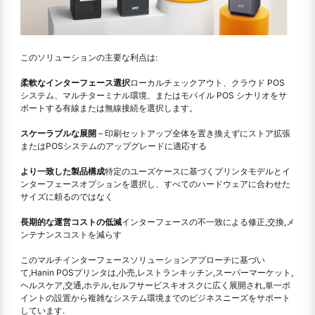
このソリューションの主要な利点は:
柔軟なインターフェース選択
ローカルチェックアウト、クラウド POS
システム、マルチターミナル環境、またはモバイル POS シナリオをサ
ポートする有線または無線接続を選択します。
スケーラブルな展開
– 印刷セットアップ全体を置き換えずにストア拡張
またはPOSシステムのアップグレードに適応する
より一致した製品構成
特定のユーズケースに基づくプリンタモデルとイ
ンターフェースオプションを選択し、すべてのハードウェアに合わせた
サイズに頼るのではなく
長期的な運営コストの低減
インターフェースの不一致による修正,交換,メ
ンテナンスコストを減らす
このマルチインターフェースソリューションアプローチに基づい
て,Hanin POSプリンタは,小売,レストランキッチン,スーパーマーケット,
ヘルスケア,交通,ホテル,セルフサービスキオスクに広く展開され,単一ポ
イントの設置から複雑なシステム環境までのビジネスニーズをサポート
しています.