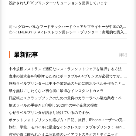
設計されたPOSプリンターソリューションを提供しています.
前へ:
グローバルなフードテックハードウェアサプライヤーが中国の2,300億ドルの配達革命から学ぶ5つのレッスン
次へ:
ENERGY STAR レストラン用レシートプリンター：実用的な購入者ガイド
最新記事
詳細
中小規模レストランで適切なレストランソフトウェアを選択する方法
倉庫の請求書を印刷するためにポータブルA 4プリンタが必要ですか。何が本当に効果的なのか
感熱ラベルプリンターは中小企業製品のために防水ラベルを作ることができますか？
紙を無駄にしたくない初心者に最適なインスタントカメラ
日記帳とスクラップブックのための最良のカラーラベル製造業者：ページごとにさらに色を追加
輸送ラベルの手書きと印刷：2026年の中小企業の提案
なぜラベルプリンタが詰まり続けているのですか。
ポケットフォトプリンタの選び方：日記、旅行、iPhoneユーザーの完全ガイド
旅行、学校、モバイルに最適なインクレスポータブルプリンタ：Hanin MT 620 Pro評価
寝室や寮に飾られたミニ写真壁のレイアウトの考え方とテクニック