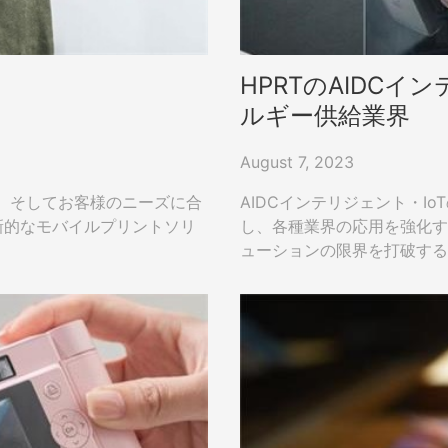
HPRTのAIDCイ
ルギー供給業界
August 7, 2023
、そしてお客様のニーズに合
AIDCインテリジェント・I
新的なモバイルプリントソリ
し、各種業界の応用を強化す
ューションの限界を打破す