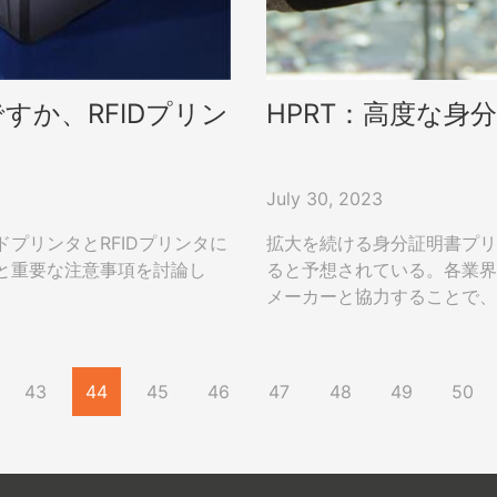
か、RFIDプリン
HPRT：高度な身
July 30, 2023
プリンタとRFIDプリンタに
拡大を続ける身分証明書プリン
と重要な注意事項を討論し
ると予想されている。各業界
メーカーと協力することで、
い。
43
44
45
46
47
48
49
50