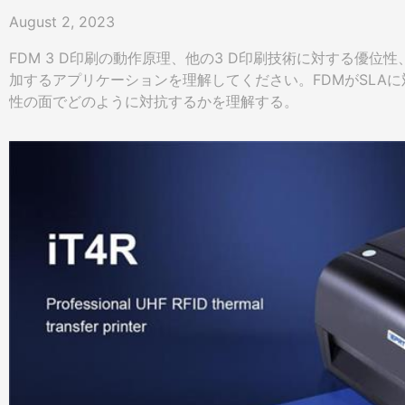
August 2, 2023
FDM 3 D印刷の動作原理、他の3 D印刷技術に対する優位
加するアプリケーションを理解してください。FDMがSLA
性の面でどのように対抗するかを理解する。