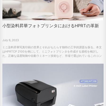
小型染料昇華フォトプリンタにおけるHPRTの革新
July 6, 2023
ミニ染料昇華写真印刷の世界とそれがもたらす独特の工学的課題を探る。本文
はHPRTCP 2100を例にして、ミニフォトプリンタを作成する過程を検討し
た。正確な温度制御や自動ラミネート技術など、市場で選ばれているこのコン
パクトプリンタの特徴を明らかにします。この記事では、HPRTのイノベーシ
ョンへの執着を深く理解し、この分野の潜在的なビジネスチャンスについても
議論しています