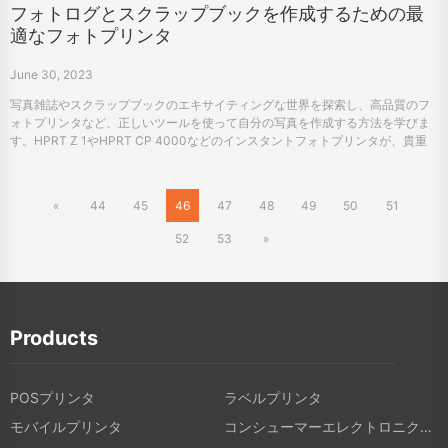
フォトログとスクラップブックを作成するための最
適なフォトプリンタ
June 30, 2023
写真雑誌やスクラップブックのエキサイティングな世界を探索し、高品質のフ
ォトプリンタなど、正しいツールを使って自分の写真を作成する方法を学びま
す。HPRT Z 1やHPRT CP 4000などのインスタントフォトプリンタが、貴重
な記憶をキャプチャして保存するのに役立つ方法を理解してください。また、
企業がHPRTを通じて信頼性の高いOEMサービスとODMサービスを提供するこ
とで、この傾向を利用する方法を理解してください。
«
44
45
46
47
48
49
50
51
52
53
»
Products
POSプリンタ
ラベルプリンタ
モバイルプリンタ
コンシューマーエレクトロニクス製品