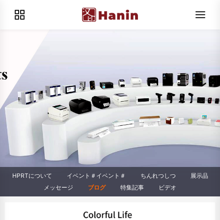
HPRTについて
イベント＃イベント＃
ちんれつしつ
展示品
メッセージ
ブログ
特集記事
ビデオ