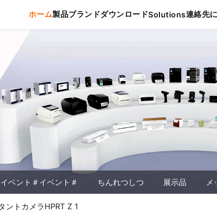
ホーム
製品
ブランド
ダウンロード
連絡先
Solutions
イベント＃イベント＃
ちんれつしつ
展示品
メ
トカメラHPRT Z 1