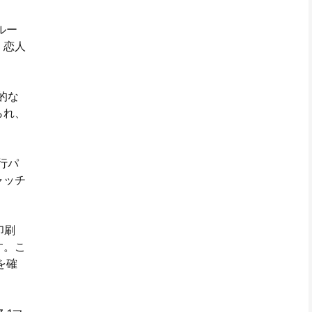
ルー
、恋人
的な
られ、
行パ
ャッチ
印刷
す。こ
を確