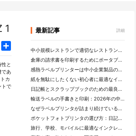
 1
最新記事
詳細
k
edIn
Twitter
Share
中小規模レストランで適切なレストランソフトウェアを選択する方法
倉庫の請求書を印刷するためにポータブルA 4プリンタが必要ですか。何が本当に効果的なのか
時性と
感熱ラベルプリンターは中小企業製品のために防水ラベルを作ることができますか？
鍵であ
ントカ
紙を無駄にしたくない初心者に最適なインスタントカメラ
ントで
日記帳とスクラップブックのための最良のカラーラベル製造業者：ページごとにさらに色を追加
輸送ラベルの手書きと印刷：2026年の中小企業の提案
なぜラベルプリンタが詰まり続けているのですか。
ポケットフォトプリンタの選び方：日記、旅行、iPhoneユーザーの完全ガイド
旅行、学校、モバイルに最適なインクレスポータブルプリンタ：Hanin MT 620 Pro評価