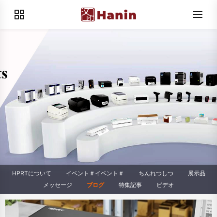
HPRTについて
イベント＃イベント＃
ちんれつしつ
展示品
メッセージ
ブログ
特集記事
ビデオ