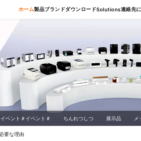
ホーム
製品
ブランド
ダウンロード
連絡先
Solutions
イベント＃イベント＃
ちんれつしつ
展示品
メ
が必要な理由