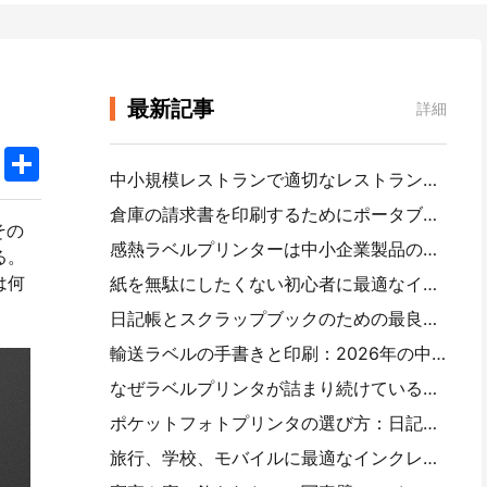
最新記事
詳細
k
edIn
Twitter
Share
中小規模レストランで適切なレストランソフトウェアを選択する方法
倉庫の請求書を印刷するためにポータブルA 4プリンタが必要ですか。何が本当に効果的なのか
その
感熱ラベルプリンターは中小企業製品のために防水ラベルを作ることができますか？
る。
は何
紙を無駄にしたくない初心者に最適なインスタントカメラ
日記帳とスクラップブックのための最良のカラーラベル製造業者：ページごとにさらに色を追加
輸送ラベルの手書きと印刷：2026年の中小企業の提案
なぜラベルプリンタが詰まり続けているのですか。
ポケットフォトプリンタの選び方：日記、旅行、iPhoneユーザーの完全ガイド
旅行、学校、モバイルに最適なインクレスポータブルプリンタ：Hanin MT 620 Pro評価