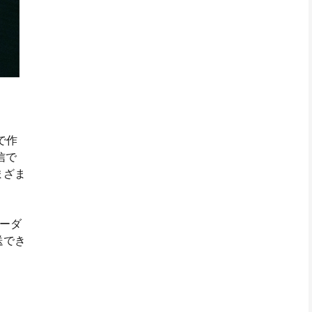
で作
信で
まざま
リーダ
送でき