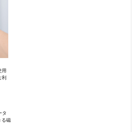
使用
な利
ータ
きる磁