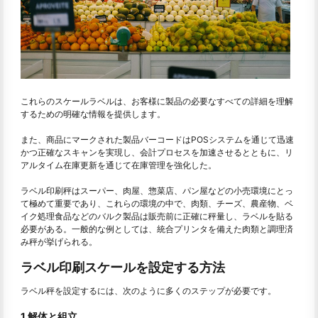
これらのスケールラベルは、お客様に製品の必要なすべての詳細を理解
するための明確な情報を提供します。
また、商品にマークされた製品バーコードはPOSシステムを通じて迅速
かつ正確なスキャンを実現し、会計プロセスを加速させるとともに、リ
アルタイム在庫更新を通じて在庫管理を強化した。
ラベル印刷秤はスーパー、肉屋、惣菜店、パン屋などの小売環境にとっ
て極めて重要であり、これらの環境の中で、肉類、チーズ、農産物、ベ
イク処理食品などのバルク製品は販売前に正確に秤量し、ラベルを貼る
必要がある。一般的な例としては、統合プリンタを備えた肉類と調理済
み秤が挙げられる。
ラベル印刷スケールを設定する方法
ラベル秤を設定するには、次のように多くのステップが必要です。
1.解体と組立