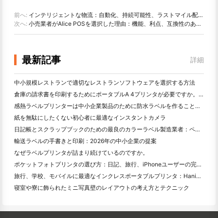
前へ:
インテリジェントな物流：自動化、持続可能性、ラストマイル配送の革新
次へ:
小売業者がAlice POSを選択した理由：機能、利点、互換性のあるPOSハードウェア
最新記事
詳細
中小規模レストランで適切なレストランソフトウェアを選択する方法
倉庫の請求書を印刷するためにポータブルA 4プリンタが必要ですか。何が本当に効果的なのか
感熱ラベルプリンターは中小企業製品のために防水ラベルを作ることができますか？
紙を無駄にしたくない初心者に最適なインスタントカメラ
日記帳とスクラップブックのための最良のカラーラベル製造業者：ページごとにさらに色を追加
輸送ラベルの手書きと印刷：2026年の中小企業の提案
なぜラベルプリンタが詰まり続けているのですか。
ポケットフォトプリンタの選び方：日記、旅行、iPhoneユーザーの完全ガイド
旅行、学校、モバイルに最適なインクレスポータブルプリンタ：Hanin MT 620 Pro評価
寝室や寮に飾られたミニ写真壁のレイアウトの考え方とテクニック