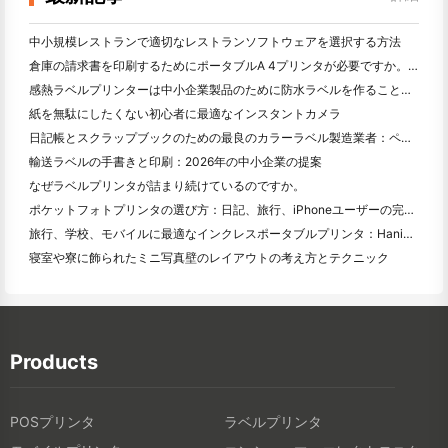
中小規模レストランで適切なレストランソフトウェアを選択する方法
倉庫の請求書を印刷するためにポータブルA 4プリンタが必要ですか。何が本当に効果的なのか
感熱ラベルプリンターは中小企業製品のために防水ラベルを作ることができますか？
紙を無駄にしたくない初心者に最適なインスタントカメラ
日記帳とスクラップブックのための最良のカラーラベル製造業者：ページごとにさらに色を追加
輸送ラベルの手書きと印刷：2026年の中小企業の提案
なぜラベルプリンタが詰まり続けているのですか。
ポケットフォトプリンタの選び方：日記、旅行、iPhoneユーザーの完全ガイド
旅行、学校、モバイルに最適なインクレスポータブルプリンタ：Hanin MT 620 Pro評価
寝室や寮に飾られたミニ写真壁のレイアウトの考え方とテクニック
Products
POSプリンタ
ラベルプリンタ