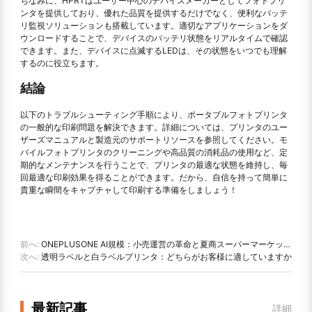
ちなみに、HPRTはユーザー中心のデバイスメーカーとしてフォトプリ
ンタを提供しており、優れた品質を提供するだけでなく、便利なバッテ
リ監視ソリューションも搭載しています。適切なアプリケーションをダ
ウンロードすることで、デバイスのバッテリ状態をリアルタイムで確認
できます。また、デバイスに点滅するLEDは、その状態をいつでも理解
するのに役立ちます。
結論
以下のトラブルシューティング手順により、ポータブルフォトプリンタ
の一般的な印刷問題を解決できます。詳細については、プリンタのユー
ザーズマニュアルと製造元のサポートリソースを参照してください。モ
バイルフォトプリンタのクリーニングや高品質の消耗品の使用など、定
期的なメンテナンスを行うことで、プリンタの最適な状態を維持し、毎
回最適な印刷効果を得ることができます。だから、自信を持って簡単に
貴重な瞬間をキャプチャして印刷する準備をしましょう！
前へ:
ONEPLUSONE AI規模：小売運営の革命と夏商スーパーマーケット体験の転換
次へ:
透明ラベルと白ラベルプリンタ：どちらがお客様に適していますか
最新記事
詳細