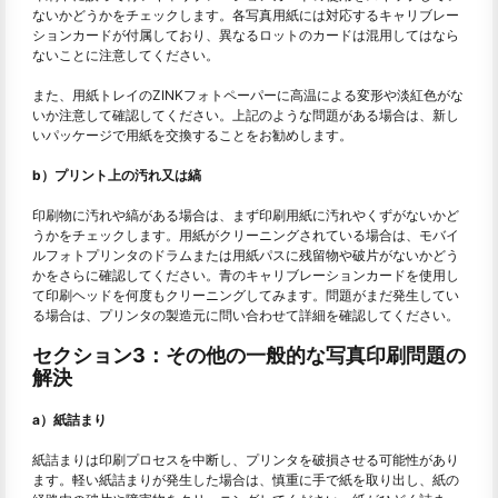
ないかどうかをチェックします。各写真用紙には対応するキャリブレー
ションカードが付属しており、異なるロットのカードは混用してはなら
ないことに注意してください。
また、用紙トレイのZINKフォトペーパーに高温による変形や淡紅色がな
いか注意して確認してください。上記のような問題がある場合は、新し
いパッケージで用紙を交換することをお勧めします。
b）プリント上の汚れ又は縞
印刷物に汚れや縞がある場合は、まず印刷用紙に汚れやくずがないかど
うかをチェックします。用紙がクリーニングされている場合は、モバイ
ルフォトプリンタのドラムまたは用紙パスに残留物や破片がないかどう
かをさらに確認してください。青のキャリブレーションカードを使用し
て印刷ヘッドを何度もクリーニングしてみます。問題がまだ発生してい
る場合は、プリンタの製造元に問い合わせて詳細を確認してください。
セクション3：その他の一般的な写真印刷問題の
解決
a）紙詰まり
紙詰まりは印刷プロセスを中断し、プリンタを破損させる可能性があり
ます。軽い紙詰まりが発生した場合は、慎重に手で紙を取り出し、紙の