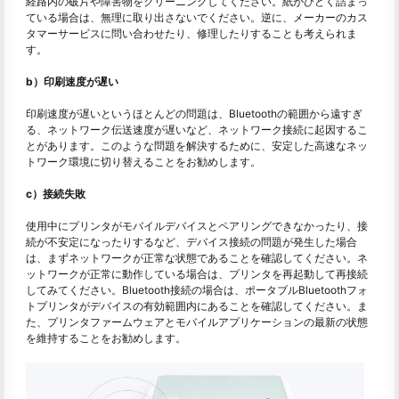
経路内の破片や障害物をクリーニングしてください。紙がひどく詰まっ
ている場合は、無理に取り出さないでください。逆に、メーカーのカス
タマーサービスに問い合わせたり、修理したりすることも考えられま
す。
b）印刷速度が遅い
印刷速度が遅いというほとんどの問題は、Bluetoothの範囲から遠すぎ
る、ネットワーク伝送速度が遅いなど、ネットワーク接続に起因するこ
とがあります。このような問題を解決するために、安定した高速なネッ
トワーク環境に切り替えることをお勧めします。
c）接続失敗
使用中にプリンタがモバイルデバイスとペアリングできなかったり、接
続が不安定になったりするなど、デバイス接続の問題が発生した場合
は、まずネットワークが正常な状態であることを確認してください。ネ
ットワークが正常に動作している場合は、プリンタを再起動して再接続
してみてください。Bluetooth接続の場合は、ポータブルBluetoothフォ
トプリンタがデバイスの有効範囲内にあることを確認してください。ま
た、プリンタファームウェアとモバイルアプリケーションの最新の状態
を維持することをお勧めします。