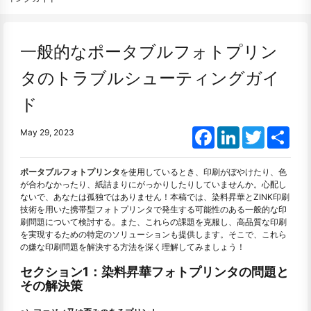
一般的なポータブルフォトプリン
タのトラブルシューティングガイ
ド
Facebook
LinkedIn
Twitter
Shar
May 29, 2023
ポータブルフォトプリンタ
を使用しているとき、印刷がぼやけたり、色
が合わなかったり、紙詰まりにがっかりしたりしていませんか。心配し
ないで、あなたは孤独ではありません！本稿では、染料昇華とZINK印刷
技術を用いた携帯型フォトプリンタで発生する可能性のある一般的な印
刷問題について検討する。また、これらの課題を克服し、高品質な印刷
を実現するための特定のソリューションも提供します。そこで、これら
の嫌な印刷問題を解決する方法を深く理解してみましょう！
セクション1：染料昇華フォトプリンタの問題と
その解決策