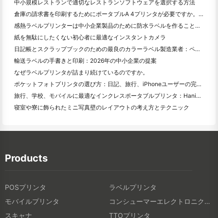
中小規模レストランで適切なレストランソフトウェアを選択する方法
倉庫の請求書を印刷するためにポータブルA 4プリンタが必要ですか。何が本当に効果的なのか
感熱ラベルプリンターは中小企業製品のために防水ラベルを作ることができますか？
紙を無駄にしたくない初心者に最適なインスタントカメラ
日記帳とスクラップブックのための最良のカラーラベル製造業者：ページごとにさらに色を追加
輸送ラベルの手書きと印刷：2026年の中小企業の提案
なぜラベルプリンタが詰まり続けているのですか。
ポケットフォトプリンタの選び方：日記、旅行、iPhoneユーザーの完全ガイド
旅行、学校、モバイルに最適なインクレスポータブルプリンタ：Hanin MT 620 Pro評価
寝室や寮に飾られたミニ写真壁のレイアウトの考え方とテクニック
Products
POSプリンタ
ラベルプリンタ
モバイルプリンタ
コンシューマーエレクトロニクス製品
スキャナ
TTOプリンタ