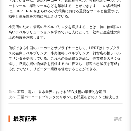
されていません。製品バーコード、倉庫棚ラベル、各種包装シール、ハ
ートシール、感謝シールなどを印刷することができます。この多機能性
は、HPRT N 41をあらゆる小売環境における重要なツールと位置づけ、
効率と生産性を大幅に向上させている。
小売店のために最高のラベルプリンタを選択することは、特に信頼性の
高いラベルソリューションを求めている人にとって、効率と生産性の向
上の飛躍を意味します。
信頼できる中国のメーカーとサプライヤーとして、HPRTはトップクラ
スの在庫ラベルプリンタ、小売価格ラベルプリンタ、雑貨店の棚ラベル
プリンタを提供している。これらの高品質な製品は小売業務を大きく促
進し、良質な買い物体験を提供するのに役立ち、顧客の忠誠度を育成す
るだけでなく、リピーター業務も促進することができる。
前へ:
家庭、電力、香水業界におけるRFID技術の革新的な応用
次へ:
工業バーコードプリンタのリボンしわ問題をどのように解決しますか。
最新記事
詳細