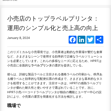
小売店のトップラベルプリンタ：
運用のシンプル化と売上高の向上
Facebook
LinkedIn
Twitter
Shar
January 8, 2024
このリズミカルな小売環境では、小売業者は動的な作業場や繁忙な倉庫
など、さまざまなシーンで使用する効率的で正確なラベルソリューショ
ンを必要としています。これらの多様なニーズに応えるため、HPRTは
小売店に全面的な
ラベルプリンタ
の選択を提供している。
彼らは、詳細な製品ラベルと注目される価格ラベルの印刷から、秩序あ
る棚ラベルと効率的な宅配便伝票の作成まで、さまざまな基本的なタス
クを処理することができます。注目すべきは、HPRTの感熱ラベルプリ
ンタが優れた耐久性と使いやすさで選ばれていることです。次に、
HPRT小売バーコードラベルプリンタが独自の機能とユーザー中心の設
計により、小売業の運営を簡素化する方法を検討します。
職場で