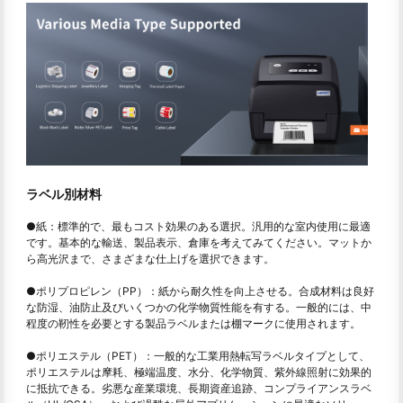
ラベル別材料
●
紙：標準的で、最もコスト効果のある選択。汎用的な室内使用に最適
です。基本的な輸送、製品表示、倉庫を考えてみてください。マットか
ら高光沢まで、さまざまな仕上げを選択できます。
●
ポリプロピレン（PP）：紙から耐久性を向上させる。合成材料は良好
な防湿、油防止及びいくつかの化学物質性能を有する。一般的には、中
程度の靭性を必要とする製品ラベルまたは棚マークに使用されます。
●
ポリエステル（PET）：一般的な工業用熱転写ラベルタイプとして、
ポリエステルは摩耗、極端温度、水分、化学物質、紫外線照射に効果的
に抵抗できる。劣悪な産業環境、長期資産追跡、コンプライアンスラベ