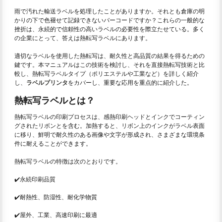
雨で汚れた輸送ラベルを処理したことがありますか。それとも倉庫の明
かりの下で色褪せて記録できないバーコードですか？これらの一般的な
挫折は、永続的で信頼性の高いラベルの必要性を際立たせている。多く
の企業にとって、答えは熱転写ラベルにあります。
適切なラベルを使用した熱転写は、耐久性と高品質の結果を得るための
鍵です。本マニュアルはこの技術を検討し、それを直接熱転写技術と比
較し、熱転写ラベルタイプ（ポリエステルや工業など）を詳しく紹介
し、
ラベルプリンタ
をカバーし、重要な応用を重点的に紹介した。
熱転写ラベルとは？
熱転写ラベルの印刷プロセスは、感熱印刷ヘッドとインクでコーティン
グされたリボンとを含む。加熱すると、リボン上のインクがラベル表面
に移り、鮮明で耐久性のある画像や文字が形成され、さまざまな環境条
件に耐えることができます。
熱転写ラベルの特徴は次のとおりです。
✔️永続印刷品質
✔️耐熱性、防湿性、耐化学物質
✔️屋外、工業、高速印刷に最適