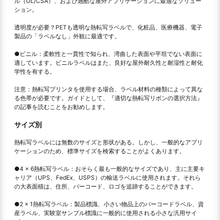
ル（UL/CSA）、および過酷な屋外アプリケーションに最適なソリュー
ション。
透明度が必要？PETも透明な熱転写ラベルで、化粧品、医療機器、電子
製品の「ラベルなし」外観に最適です。
●
ビニル：柔軟性と一貫性で知られ、湾曲した表面や平坦でない表面に
適しています。ビニルラベルはまた、良好な屋外耐久性と耐湿性と耐化
学性を有する。
注意：熱転写プリンタを使用する場合、ラベル材料の種類によって異な
る色帯が必要です。ガイドとして、『適切な熱転写リボンの選択方法』
の記事を読むことをお勧めします。
サイズ別
熱転写ラベルには無数のサイズと形状がある。しかし、一般的なアプリ
ケーションのため、標準サイズを検索することがよくあります。
●
4 x 6熱転写ラベル：おそらく最も一般的なサイズであり、主に主要キ
ャリア（UPS、FedEx、USPS）の輸送ラベルに使用されます。それら
の大表面積は、住所、バーコード、ロゴを追跡することができます。
●
2 x 1熱転写ラベル：製品標識、小さい物品上のバーコードラベル、資
産ラベル、実験室サンプル標識に一般的に使用される小さな汎用サイ