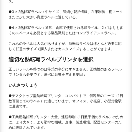
ズ。
●
3 x 2熱転写ラベル：中サイズ、詳細な製品情報、在庫制御、棚マーク
または少し大きい資産ラベルに適している。
●
4 x 2熱転写ラベル：通常、倉庫で使用される箱ラベル、2 x 1よりも多
くのスペースを必要とする製品識別またはコンプライアンスラベル。
これらのラベルは人気がありますが、熱転写ラベルはほとんど必要に応
じて任意のサイズで購入またはカスタマイズすることができます。
適切な熱転写ラベルプリンタを選択
正しいラベルを持つのは等式の半分にすぎません。互換性のあるラベル
プリンタも必要です。選択に影響を与える要因：
いんさつりょう
●
デスクトップ型熱転写プリンタ：コンパクトで、低容量のニーズ（1日
数百個までのラベル）に適しています。オフィス、小売店、小型貨物駅
に最適です。
●
工業用熱転写プリンタ：大量、連続印刷（1日数千個のラベル）のため
に、より大きく、より堅牢な機械。倉庫、製造現場、配送センターのた
めに設計されています。