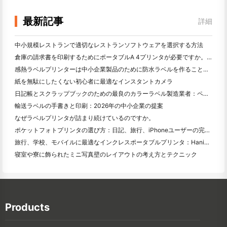
最新記事
詳細
中小規模レストランで適切なレストランソフトウェアを選択する方法
倉庫の請求書を印刷するためにポータブルA 4プリンタが必要ですか。何が本当に効果的なのか
感熱ラベルプリンターは中小企業製品のために防水ラベルを作ることができますか？
紙を無駄にしたくない初心者に最適なインスタントカメラ
日記帳とスクラップブックのための最良のカラーラベル製造業者：ページごとにさらに色を追加
輸送ラベルの手書きと印刷：2026年の中小企業の提案
なぜラベルプリンタが詰まり続けているのですか。
ポケットフォトプリンタの選び方：日記、旅行、iPhoneユーザーの完全ガイド
旅行、学校、モバイルに最適なインクレスポータブルプリンタ：Hanin MT 620 Pro評価
寝室や寮に飾られたミニ写真壁のレイアウトの考え方とテクニック
Products