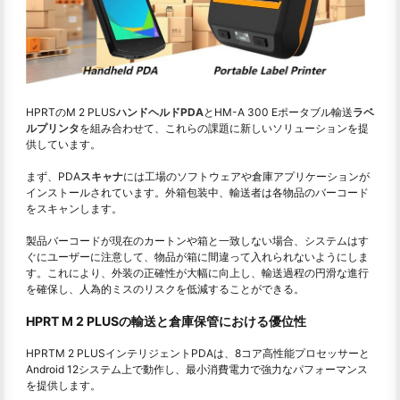
HPRTのM 2 PLUS
ハンドヘルドPDA
とHM-A 300 Eポータブル輸送
ラベ
ルプリンタ
を組み合わせて、これらの課題に新しいソリューションを提
供しています。
まず、PDA
スキャナ
には工場のソフトウェアや倉庫アプリケーションが
インストールされています。外箱包装中、輸送者は各物品のバーコード
をスキャンします。
製品バーコードが現在のカートンや箱と一致しない場合、システムはす
ぐにユーザーに注意して、物品が箱に間違って入れられないようにしま
す。これにより、外装の正確性が大幅に向上し、輸送過程の円滑な進行
を確保し、人為的ミスのリスクを低減することができる。
HPRT M 2 PLUSの輸送と倉庫保管における優位性
HPRTM 2 PLUSインテリジェントPDAは、8コア高性能プロセッサーと
Android 12システム上で動作し、最小消費電力で強力なパフォーマンス
を提供します。