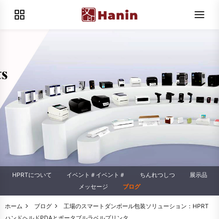
HPRTについて
イベント＃イベント＃
ちんれつしつ
展示品
メッセージ
ブログ
ホーム
ブログ
工場のスマートダンボール包装ソリューション：HPRT
ハンドヘルドPDAとポータブルラベルプリンタ