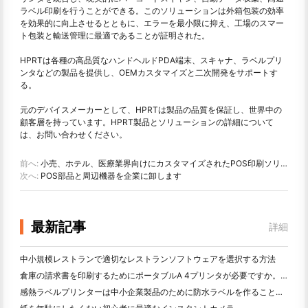
ラベル印刷を行うことができる。このソリューションは外箱包装の効率
を効果的に向上させるとともに、エラーを最小限に抑え、工場のスマー
ト包装と輸送管理に最適であることが証明された。
HPRTは各種の高品質なハンドヘルドPDA端末、スキャナ、ラベルプリ
ンタなどの製品を提供し、OEMカスタマイズと二次開発をサポートす
る。
元のデバイスメーカーとして、HPRTは製品の品質を保証し、世界中の
顧客層を持っています。HPRT製品とソリューションの詳細について
は、お問い合わせください。
前へ:
小売、ホテル、医療業界向けにカスタマイズされたPOS印刷ソリューション
次へ:
POS部品と周辺機器を企業に卸します
最新記事
詳細
中小規模レストランで適切なレストランソフトウェアを選択する方法
倉庫の請求書を印刷するためにポータブルA 4プリンタが必要ですか。何が本当に効果的なのか
感熱ラベルプリンターは中小企業製品のために防水ラベルを作ることができますか？