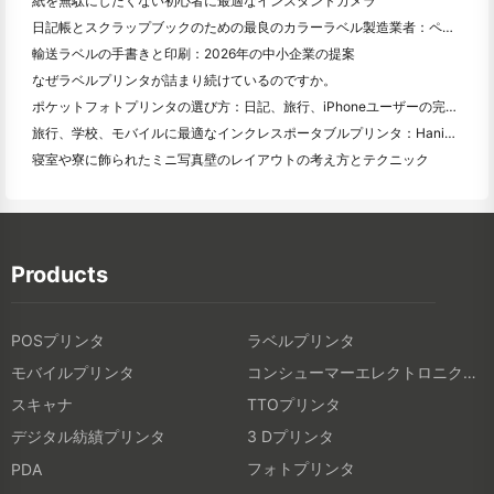
紙を無駄にしたくない初心者に最適なインスタントカメラ
日記帳とスクラップブックのための最良のカラーラベル製造業者：ページごとにさらに色を追加
輸送ラベルの手書きと印刷：2026年の中小企業の提案
なぜラベルプリンタが詰まり続けているのですか。
ポケットフォトプリンタの選び方：日記、旅行、iPhoneユーザーの完全ガイド
旅行、学校、モバイルに最適なインクレスポータブルプリンタ：Hanin MT 620 Pro評価
寝室や寮に飾られたミニ写真壁のレイアウトの考え方とテクニック
Products
POSプリンタ
ラベルプリンタ
モバイルプリンタ
コンシューマーエレクトロニクス製品
スキャナ
TTOプリンタ
デジタル紡績プリンタ
3 Dプリンタ
フォトプリンタ
PDA