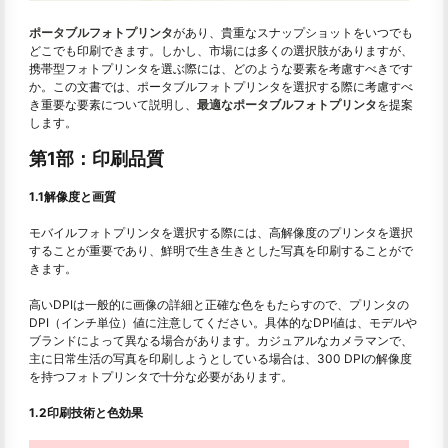
ポータブルフォトプリンタ
があり、貴重なスナップショットをいつでも
どこでも印刷できます。しかし、市場には多くの選択肢がありますが、
携帯型フォトプリンタを選ぶ際には、どのような要素を考慮すべきです
か。この文書では、ポータブルフォトプリンタを選択する際に考慮すべ
き重要な要素について説明し、
最適なポータブルフォトプリンタ
を提案
します。
第1部：印刷品質
1.1解像度と画質
モバイルフォトプリンタを選択する際には、高解像度のプリンタを選択
することが重要であり、鮮明で生き生きとした写真を印刷することがで
きます。
高いDPIは一般的に画像の詳細と正確な色をもたらすので、プリンタの
DPI（インチ単位）値に注意してください。具体的なDPI値は、モデルや
ブランドによって異なる場合があります。カジュアルなカメラマンで、
主に日常生活の写真を印刷しようとしている場合は、300 DPIの解像度
を持つフォトプリンタで十分な必要があります。
1.2印刷技術と色効果