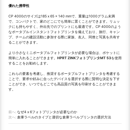
優れた携帯性
CP 4000のサイズは185 x 65 x 140 mmで、重量は1000グラム未満
で、コンパクトで、家のどこにでも簡単に置くことができます。リュッ
クにも持ちやすく、外出先でのプリントにも最適です。CP 4000のよう
なポータブルインスタントフォトプリンタを備えており、旅行、キャン
プ、チームの建設活動に参加する際に家族、友人、同僚と写真を共有す
ることができます。
より小さなミニポータブルフォトプリンタが必要な場合は、ポケットに
簡単に入れることができます。
HPRT ZINKフォトプリンタMT 53
を使用
することをお勧めします。
これらの要素を考慮し、推奨するポータブルフォトプリンタを考慮する
ことで、要求や好みに合ったデバイスを選択する際に賢明な決定を下す
ことができ、いつでもどこでも高品質の写真を印刷することができま
す。
前へ:
なぜ4 x 6フォトプリンタが必要なのか
次へ:
倉庫ラベルのタイプと適切な倉庫ラベルプリンタの選択方法