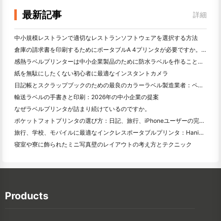
最新記事
詳細
中小規模レストランで適切なレストランソフトウェアを選択する方法
倉庫の請求書を印刷するためにポータブルA 4プリンタが必要ですか。何が本当に効果的なのか
感熱ラベルプリンターは中小企業製品のために防水ラベルを作ることができますか？
紙を無駄にしたくない初心者に最適なインスタントカメラ
日記帳とスクラップブックのための最良のカラーラベル製造業者：ページごとにさらに色を追加
輸送ラベルの手書きと印刷：2026年の中小企業の提案
なぜラベルプリンタが詰まり続けているのですか。
ポケットフォトプリンタの選び方：日記、旅行、iPhoneユーザーの完全ガイド
旅行、学校、モバイルに最適なインクレスポータブルプリンタ：Hanin MT 620 Pro評価
寝室や寮に飾られたミニ写真壁のレイアウトの考え方とテクニック
Products