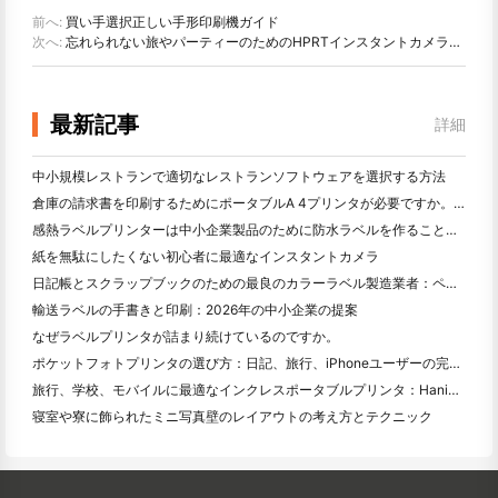
前へ:
買い手選択正しい手形印刷機ガイド
次へ:
忘れられない旅やパーティーのためのHPRTインスタントカメラとフォトプリンタZ 1
最新記事
詳細
中小規模レストランで適切なレストランソフトウェアを選択する方法
倉庫の請求書を印刷するためにポータブルA 4プリンタが必要ですか。何が本当に効果的なのか
感熱ラベルプリンターは中小企業製品のために防水ラベルを作ることができますか？
紙を無駄にしたくない初心者に最適なインスタントカメラ
日記帳とスクラップブックのための最良のカラーラベル製造業者：ページごとにさらに色を追加
輸送ラベルの手書きと印刷：2026年の中小企業の提案
なぜラベルプリンタが詰まり続けているのですか。
ポケットフォトプリンタの選び方：日記、旅行、iPhoneユーザーの完全ガイド
旅行、学校、モバイルに最適なインクレスポータブルプリンタ：Hanin MT 620 Pro評価
寝室や寮に飾られたミニ写真壁のレイアウトの考え方とテクニック