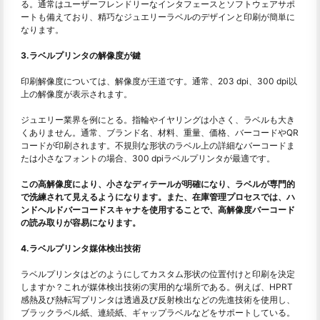
る。通常はユーザーフレンドリーなインタフェースとソフトウェアサポ
ートも備えており、精巧なジュエリーラベルのデザインと印刷が簡単に
なります。
3.ラベルプリンタの解像度が鍵
印刷解像度については、解像度が王道です。通常、203 dpi、300 dpi以
上の解像度が表示されます。
ジュエリー業界を例にとる。指輪やイヤリングは小さく、ラベルも大き
くありません。通常、ブランド名、材料、重量、価格、バーコードやQR
コードが印刷されます。不規則な形状のラベル上の詳細なバーコードま
たは小さなフォントの場合、300 dpiラベルプリンタが最適です。
この高解像度により、小さなディテールが明確になり、ラベルが専門的
で洗練されて見えるようになります。また、在庫管理プロセスでは、ハ
ンドヘルドバーコードスキャナを使用することで、高解像度バーコード
の読み取りが容易になります。
4.ラベルプリンタ媒体検出技術
ラベルプリンタはどのようにしてカスタム形状の位置付けと印刷を決定
しますか？これが媒体検出技術の実用的な場所である。例えば、HPRT
感熱及び熱転写プリンタは透過及び反射検出などの先進技術を使用し、
ブラックラベル紙、連続紙、ギャップラベルなどをサポートしている。