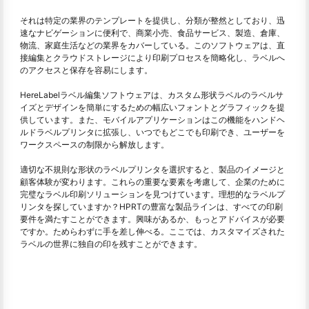
それは特定の業界のテンプレートを提供し、分類が整然としており、迅
速なナビゲーションに便利で、商業小売、食品サービス、製造、倉庫、
物流、家庭生活などの業界をカバーしている。このソフトウェアは、直
接編集とクラウドストレージにより印刷プロセスを簡略化し、ラベルへ
のアクセスと保存を容易にします。
HereLabelラベル編集ソフトウェアは、カスタム形状ラベルのラベルサ
イズとデザインを簡単にするための幅広いフォントとグラフィックを提
供しています。また、モバイルアプリケーションはこの機能をハンドヘ
ルドラベルプリンタに拡張し、いつでもどこでも印刷でき、ユーザーを
ワークスペースの制限から解放します。
適切な不規則な形状のラベルプリンタを選択すると、製品のイメージと
顧客体験が変わります。これらの重要な要素を考慮して、企業のために
完璧なラベル印刷ソリューションを見つけています。理想的なラベルプ
リンタを探していますか？HPRTの豊富な製品ラインは、すべての印刷
要件を満たすことができます。興味があるか、もっとアドバイスが必要
ですか。ためらわずに手を差し伸べる。ここでは、カスタマイズされた
ラベルの世界に独自の印を残すことができます。