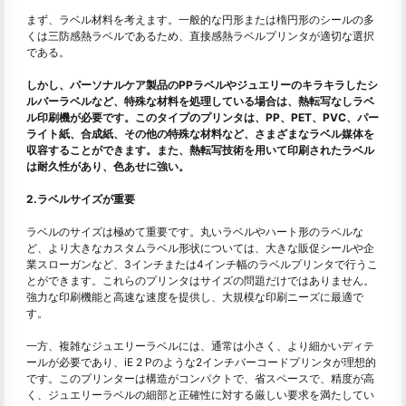
まず、ラベル材料を考えます。一般的な円形または楕円形のシールの多
くは三防感熱ラベルであるため、直接感熱ラベルプリンタが適切な選択
である。
しかし、パーソナルケア製品のPPラベルやジュエリーのキラキラしたシ
ルバーラベルなど、特殊な材料を処理している場合は、熱転写なしラベ
ル印刷機が必要です。このタイプのプリンタは、PP、PET、PVC、パー
ライト紙、合成紙、その他の特殊な材料など、さまざまなラベル媒体を
収容することができます。また、熱転写技術を用いて印刷されたラベル
は耐久性があり、色あせに強い。
2.ラベルサイズが重要
ラベルのサイズは極めて重要です。丸いラベルやハート形のラベルな
ど、より大きなカスタムラベル形状については、大きな販促シールや企
業スローガンなど、3インチまたは4インチ幅のラベルプリンタで行うこ
とができます。これらのプリンタはサイズの問題だけではありません。
強力な印刷機能と高速な速度を提供し、大規模な印刷ニーズに最適で
す。
一方、複雑なジュエリーラベルには、通常は小さく、より細かいディテ
ールが必要であり、iE 2 Pのような2インチバーコードプリンタが理想的
です。このプリンターは構造がコンパクトで、省スペースで、精度が高
く、ジュエリーラベルの細部と正確性に対する厳しい要求を満たしてい