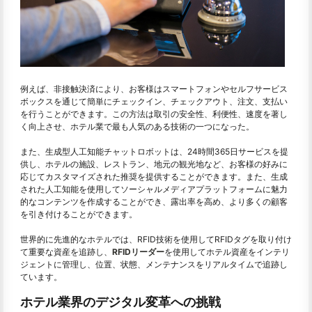
例えば、非接触決済により、お客様はスマートフォンやセルフサービス
ボックスを通じて簡単にチェックイン、チェックアウト、注文、支払い
を行うことができます。この方法は取引の安全性、利便性、速度を著し
く向上させ、ホテル業で最も人気のある技術の一つになった。
また、生成型人工知能チャットロボットは、24時間365日サービスを提
供し、ホテルの施設、レストラン、地元の観光地など、お客様の好みに
応じてカスタマイズされた推奨を提供することができます。また、生成
された人工知能を使用してソーシャルメディアプラットフォームに魅力
的なコンテンツを作成することができ、露出率を高め、より多くの顧客
を引き付けることができます。
世界的に先進的なホテルでは、RFID技術を使用してRFIDタグを取り付け
て重要な資産を追跡し、
RFIDリーダー
を使用してホテル資産をインテリ
ジェントに管理し、位置、状態、メンテナンスをリアルタイムで追跡し
ています。
ホテル業界のデジタル変革への挑戦