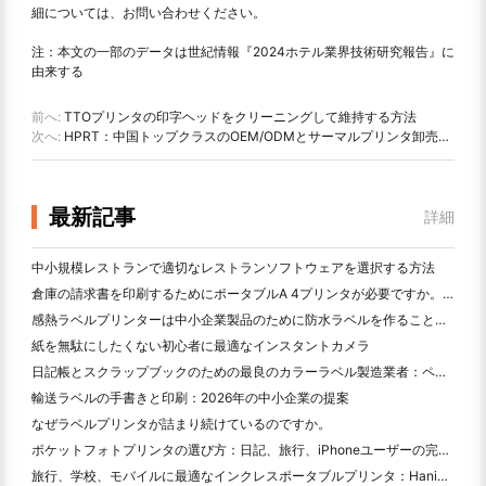
細については、お問い合わせください。
注：本文の一部のデータは世紀情報『2024ホテル業界技術研究報告』に
由来する
前へ:
TTOプリンタの印字ヘッドをクリーニングして維持する方法
次へ:
HPRT：中国トップクラスのOEM/ODMとサーマルプリンタ卸売メーカー
最新記事
詳細
中小規模レストランで適切なレストランソフトウェアを選択する方法
倉庫の請求書を印刷するためにポータブルA 4プリンタが必要ですか。何が本当に効果的なのか
感熱ラベルプリンターは中小企業製品のために防水ラベルを作ることができますか？
紙を無駄にしたくない初心者に最適なインスタントカメラ
日記帳とスクラップブックのための最良のカラーラベル製造業者：ページごとにさらに色を追加
輸送ラベルの手書きと印刷：2026年の中小企業の提案
なぜラベルプリンタが詰まり続けているのですか。
ポケットフォトプリンタの選び方：日記、旅行、iPhoneユーザーの完全ガイド
旅行、学校、モバイルに最適なインクレスポータブルプリンタ：Hanin MT 620 Pro評価