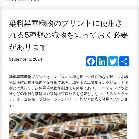
染料昇華織物のプリントに使用さ
れる5種類の織物を知っておく必要
があります
Facebook
LinkedIn
Twitter
Shar
September 6, 2024
染料昇華織物プリント
は、デジタル技術を用いて個性的なデザインを織
物に正確に移す先進的な技術である。織物上の工業用インクジェット印
刷とは異なり、染料昇華織物印刷はより簡単であり、コーティングや乾
燥などの複雑な前処理や後処理プロセスを必要としない。カスタムウェ
ア、ホーム装飾、プロモーションバナー、旗などに広く使用されていま
す。