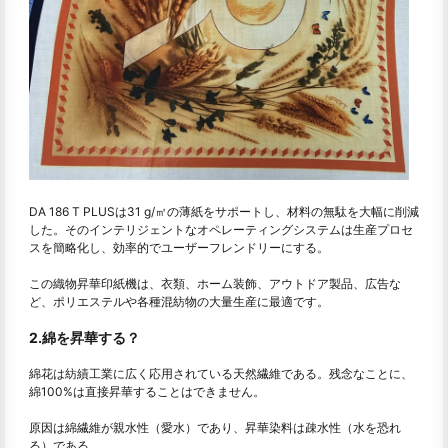
DA 186 T PLUSは31 g/㎡の薄紙をサポートし、材料の無駄を大幅に削減
した。そのインテリジェントなオペレーティングシステムは生産プロセ
スを簡略化し、効率的でユーザーフレンドリーにする。
この織物昇華印紙機は、衣類、ホーム装飾、アウトドア製品、広告な
ど、ポリエステルや各種混紡物の大量生産に最適です。
2.綿を昇華する？
綿花は紡績工業に広く応用されている天然繊維である。残念なことに、
綿100%は直接昇華することはできません。
原因は綿繊維が親水性（愛水）であり、昇華染料は疎水性（水を恐れ
る）である。