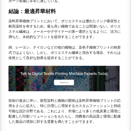
ポーツ装備に非常に適している。
結論：最適昇華材料
染料昇華織物プリントにおいて、ポリエステルは優れたインク吸収性と
耐高温性を有するため、最も良い織物であることは間違いない。ポリエ
ステル繊維は、メーカーやデザイナーの第一選択となるように、活力に
満ちた、永続的なプリントを提供することができます。
綿、レーヨン、ナイロンなどの他の織物は、染色子織物プリントの純形
式ではよくない。しかし、ポリエステル繊維と混合する場合、それらは
依然として良好な効果を提供することができる。
技術の進歩に伴い、新型染料と織物の開発は染料昇華織物プリントの応
用をさらに拡大し、特に日増しに増加するカスタムファッションと持続
可能な設計分野である。これにより、市場により多くの低炭素と環境に
配慮した印刷ソリューションをもたらし、消費者の高品質と環境に配慮
した製品の増加に対する需要を満たすことができます。