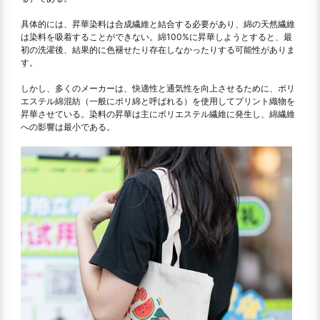
具体的には、昇華染料は合成繊維と結合する必要があり、綿の天然繊維
は染料を吸着することができない。綿100%に昇華しようとすると、最
初の洗濯後、結果的に色褪せたり存在しなかったりする可能性がありま
す。
しかし、多くのメーカーは、快適性と通気性を向上させるために、ポリ
エステル綿混紡（一般にポリ綿と呼ばれる）を使用してプリント織物を
昇華させている。染料の昇華は主にポリエステル繊維に発生し、綿繊維
への影響は最小である。