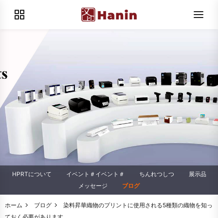
HPRTについて
イベント＃イベント＃
ちんれつしつ
展示品
メッセージ
ブログ
ホーム
ブログ
染料昇華織物のプリントに使用される5種類の織物を知っ
ておく必要があります