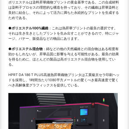
ポリエステルは染料昇華織物プリントの黄金基準である。この合成材料
は染料子プロセスの理想的な構造を持っており、その繊維は昇華染料と
良好に結合し、それによって活力に満ちた永続的なプリントを生成する
ためである。
●
ポリエステル100%繊維
：これは熱昇華プリントの最良の選択です。
それは生き生きとしたプリントを生み出すことができるので、特にジャ
ージ、バナー、販促品などの物品にあります。
●
ポリエステル混合物
：綿などの他の天然繊維との混合物はある程度有
効かもしれないが、昇華品質に影響を与える可能性がある。最良の効果
を得るために、ほとんどの製品は高ポリエステル混合物を使用してい
る。
HPRT DA 186 T PLUS高速熱昇華織物プリンタは工業級京セラ印刷ヘッ
ドを採用し、1時間当たり1080平方メートルの驚くべき最高速度で驚く
べき高解像度グラフィックスを提供している。