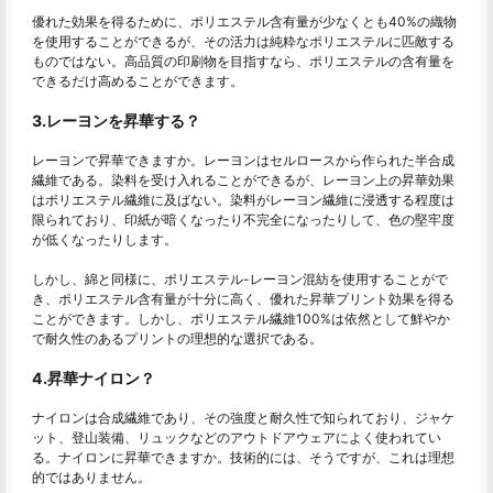
優れた効果を得るために、ポリエステル含有量が少なくとも40%の織物
を使用することができるが、その活力は純粋なポリエステルに匹敵する
ものではない。高品質の印刷物を目指すなら、ポリエステルの含有量を
できるだけ高めることができます。
3.レーヨンを昇華する？
レーヨンで昇華できますか。レーヨンはセルロースから作られた半合成
繊維である。染料を受け入れることができるが、レーヨン上の昇華効果
はポリエステル繊維に及ばない。染料がレーヨン繊維に浸透する程度は
限られており、印紙が暗くなったり不完全になったりして、色の堅牢度
が低くなったりします。
しかし、綿と同様に、ポリエステル-レーヨン混紡を使用することがで
き、ポリエステル含有量が十分に高く、優れた昇華プリント効果を得る
ことができます。しかし、ポリエステル繊維100%は依然として鮮やか
で耐久性のあるプリントの理想的な選択である。
4.昇華ナイロン？
ナイロンは合成繊維であり、その強度と耐久性で知られており、ジャケ
ット、登山装備、リュックなどのアウトドアウェアによく使われてい
る。ナイロンに昇華できますか。技術的には、そうですが、これは理想
的ではありません。