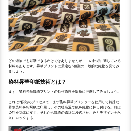
どの織物でも昇華できるわけではありませんが、この技術に適している
材料もあります。昇華プリントに最適な5種類の一般的な織物を見てみ
ましょう。
染料昇華印紙技術とは？
まず、染料昇華織物プリントの動作原理を簡単に理解してみましょう。
これは2段階のプロセスで、まず染料昇華プリンターを使用して特殊な
昇華染料を転写紙に印刷し、その後高温で紙を織物に押し付ける。熱は
染料を気体に変え、それから織物の繊維に浸透させ、色とデザインを永
久にロックする。