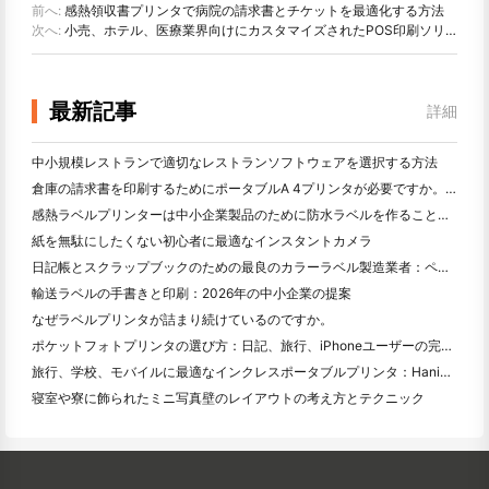
前へ:
感熱領収書プリンタで病院の請求書とチケットを最適化する方法
次へ:
小売、ホテル、医療業界向けにカスタマイズされたPOS印刷ソリューション
最新記事
詳細
中小規模レストランで適切なレストランソフトウェアを選択する方法
倉庫の請求書を印刷するためにポータブルA 4プリンタが必要ですか。何が本当に効果的なのか
感熱ラベルプリンターは中小企業製品のために防水ラベルを作ることができますか？
紙を無駄にしたくない初心者に最適なインスタントカメラ
日記帳とスクラップブックのための最良のカラーラベル製造業者：ページごとにさらに色を追加
輸送ラベルの手書きと印刷：2026年の中小企業の提案
なぜラベルプリンタが詰まり続けているのですか。
ポケットフォトプリンタの選び方：日記、旅行、iPhoneユーザーの完全ガイド
旅行、学校、モバイルに最適なインクレスポータブルプリンタ：Hanin MT 620 Pro評価
寝室や寮に飾られたミニ写真壁のレイアウトの考え方とテクニック