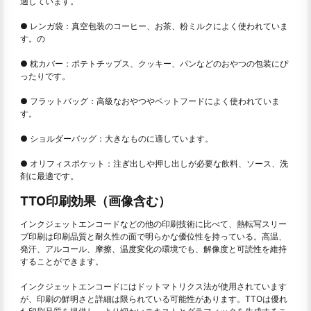
適しています。
● レンガ袋：真空包装のコーヒー、お茶、粉ミルクによく使われていま
す。の
● 枕カバー：ポテトチップス、クッキー、パンなどのおやつの包装にぴ
ったりです。
● フラットバッグ：高級なおやつやペットフードによく使われていま
す。
● ショルダーバッグ：大きなものに適しています。
● オリフィスポケット：注ぎ出しや押し出しが必要な飲料、ソース、洗
剤に最適です。
TTO印刷効果（画像含む）
インクジェットエンコードなどの他の印刷技術に比べて、熱転写スリー
ブ印刷は印刷品質と耐久性の面で明らかな優位性を持っている。高温、
発汗、アルコール、摩擦、温度変化の環境でも、解像度と可読性を維持
することができます。
インクジェットエンコードにはドットマトリクス法が使用されています
が、印刷の鮮明さと詳細は限られている可能性があります。TTOは優れ