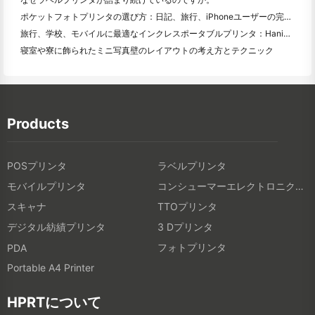
ポケットフォトプリンタの選び方：日記、旅行、iPhoneユーザーの完全ガイド
旅行、学校、モバイルに最適なインクレスポータブルプリンタ：Hanin MT 620 Pro評価
寝室や寮に飾られたミニ写真壁のレイアウトの考え方とテクニック
Products
POSプリンタ
ラベルプリンタ
モバイルプリンタ
コンシューマーエレクトロニクス製品
スキャナ
TTOプリンタ
デジタル紡績プリンタ
3 Dプリンタ
フォトプリンタ
PDA
Portable A4 Printer
HPRTについて