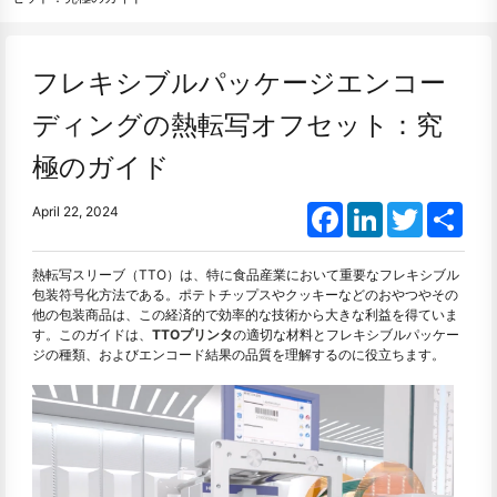
フレキシブルパッケージエンコー
ディングの熱転写オフセット：究
極のガイド
Facebook
LinkedIn
Twitter
Shar
April 22, 2024
熱転写スリーブ（TTO）は、特に食品産業において重要なフレキシブル
包装符号化方法である。ポテトチップスやクッキーなどのおやつやその
他の包装商品は、この経済的で効率的な技術から大きな利益を得ていま
す。このガイドは、
TTOプリンタ
の適切な材料とフレキシブルパッケー
ジの種類、およびエンコード結果の品質を理解するのに役立ちます。