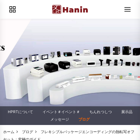
HPRTについて
イベント＃イベント＃
ちんれつしつ
展示品
メッセージ
ブログ
ホーム
ブログ
フレキシブルパッケージエンコーディングの熱転写オフ
セット：究極のガイド