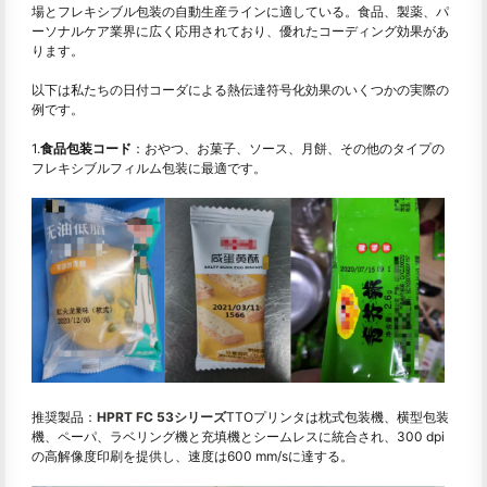
場とフレキシブル包装の自動生産ラインに適している。食品、製薬、パ
ーソナルケア業界に広く応用されており、優れたコーディング効果があ
ります。
以下は私たちの日付コーダによる熱伝達符号化効果のいくつかの実際の
例です。
1.
食品包装コード
：おやつ、お菓子、ソース、月餅、その他のタイプの
フレキシブルフィルム包装に最適です。
推奨製品：
HPRT FC 53シリーズ
TTOプリンタは枕式包装機、横型包装
機、ペーパ、ラベリング機と充填機とシームレスに統合され、300 dpi
の高解像度印刷を提供し、速度は600 mm/sに達する。