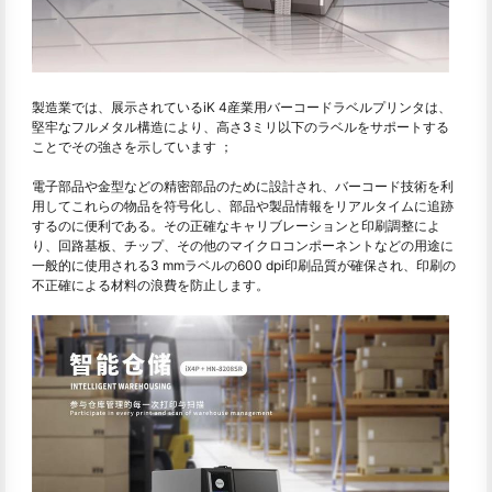
製造業では、展示されているiK 4産業用バーコードラベルプリンタは、
堅牢なフルメタル構造により、高さ3ミリ以下のラベルをサポートする
ことでその強さを示しています ；
電子部品や金型などの精密部品のために設計され、バーコード技術を利
用してこれらの物品を符号化し、部品や製品情報をリアルタイムに追跡
するのに便利である。その正確なキャリブレーションと印刷調整によ
り、回路基板、チップ、その他のマイクロコンポーネントなどの用途に
一般的に使用される3 mmラベルの600 dpi印刷品質が確保され、印刷の
不正確による材料の浪費を防止します。