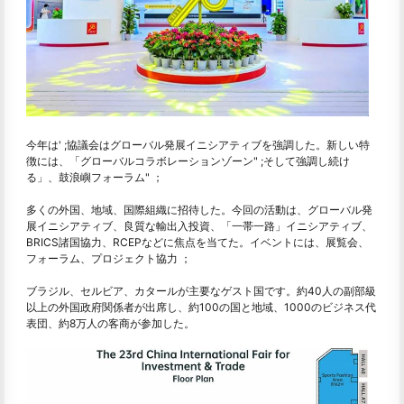
今年は' ;協議会はグローバル発展イニシアティブを強調した。新しい特
徴には、「グローバルコラボレーションゾーン" ;そして強調し続け
る」、鼓浪嶼フォーラム" ；
多くの外国、地域、国際組織に招待した。今回の活動は、グローバル発
展イニシアティブ、良質な輸出入投資、「一帯一路」イニシアティブ、
BRICS諸国協力、RCEPなどに焦点を当てた。イベントには、展覧会、
フォーラム、プロジェクト協力 ；
ブラジル、セルビア、カタールが主要なゲスト国です。約40人の副部級
以上の外国政府関係者が出席し、約100の国と地域、1000のビジネス代
表団、約8万人の客商が参加した。