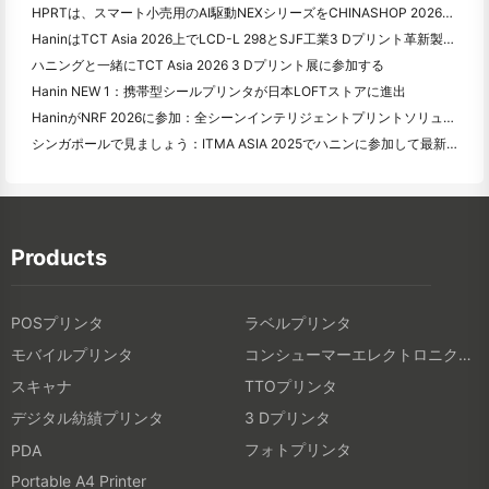
HPRTは、スマート小売用のAI駆動NEXシリーズをCHINASHOP 2026に示す
HaninはTCT Asia 2026上でLCD-L 298とSJF工業3 Dプリント革新製品を発売する
ハニングと一緒にTCT Asia 2026 3 Dプリント展に参加する
Hanin NEW 1：携帯型シールプリンタが日本LOFTストアに進出
HaninがNRF 2026に参加：全シーンインテリジェントプリントソリューションで小売業を支援
シンガポールで見ましょう：ITMA ASIA 2025でハニンに参加して最新のデジタル印刷技術を見る
Products
POSプリンタ
ラベルプリンタ
モバイルプリンタ
コンシューマーエレクトロニクス製品
スキャナ
TTOプリンタ
デジタル紡績プリンタ
3 Dプリンタ
フォトプリンタ
PDA
Portable A4 Printer