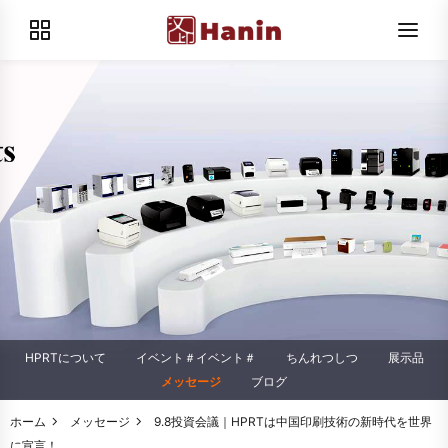
HPRTについて
イベント＃イベント＃
ちんれつしつ
展示品
メッセージ
ブログ
ホーム
メッセージ
9.8投資会議｜HPRTは中国印刷技術の新時代を世界
に宣言！