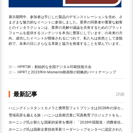
展示期間中、参加者は手にした製品のデモンストレーションを含め、さ
まざまな魅力的なイベントに参加しました。業界の同業者や重要な顧客
とのインタラクションは、業界の見解や議論を共有するためのプラット
フォームを提供するコンテンツを本当に豊富にしています。の未来の方
向。成功したイベントが開催されるにつれて、私たちは依然として楽観
的で、未来の日にさらなる革新と協力を推進することを望んでいます。
前へ:
HPRT杯：創始的な全国デジタル印刷技能大会
次へ:
HPRTと2023年In Moments映画祭の戦略的パートナーシップ
最新記事
詳細
ハニングインスタントカメラと携帯型フォトプリンタは2026年の深セン国際電子消費財展覧会で注目を集めている
雪域高原を越える旅：ハニンは昌都児童に写真教育プロジェクトをもたらす
ホーニング氏が新たな国家的栄誉を獲得：「2026中国製造・消費者信頼ブランド」に選ばれる
ホーニング氏は国家企業技術革新リーダーシップセンターに認定された