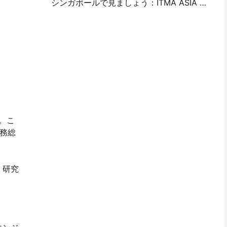
シンガポールで見ましょう：ITMA ASIA 2025でハニンに参加して最新のデジタル印刷技術を見る
。こ
務総
、研究