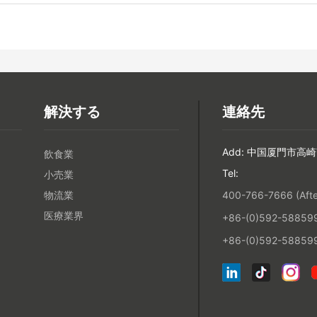
解決する
連絡先
Add: 中国厦門市高崎
飲食業
Tel:
小売業
物流業
400-766-7666 (After
医療業界
+86-(0)592-5885993
+86-(0)592-588599