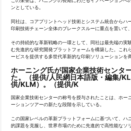
この栄誉は、ハニングの長期にわたるイノベーションへ
ンとしている。
同社は、コアプリントヘッド技術とシステム統合からハ
印刷技術チェーン全体のブレークスルーに重点を置いて
その持続的な革新戦略の一環として、同社は最先端の実
む先進的な研究開発プラットフォームを構築した。これ
ービスを提供する多世代革新的な印刷ソリューションを
ホーニング氏が国家企業技術センタ
た。（提供/人民網日本語版・編集/KL
供/KLM）。（提供/K
国家企業技術センターの称号を授与されたことは、ホー
ーションツアーの新たな段階を示している。
この国家レベルの革新プラットフォームに基づいて、ハ
的課題を克服し、世界市場のために先進的で高性能なソ