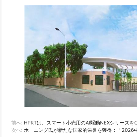
前へ:
HPRTは、スマート小売用のAI駆動NEXシリーズをCH
次へ:
ホーニング氏が新たな国家的栄誉を獲得：「202