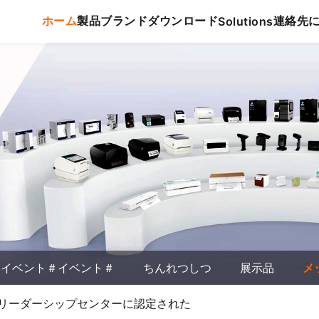
ホーム
製品
ブランド
ダウンロード
連絡先
Solutions
イベント＃イベント＃
ちんれつしつ
展示品
メ
リーダーシップセンターに認定された