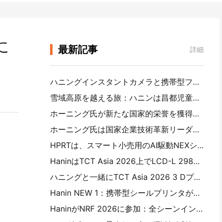
に
最新記事
詳細
ハニングインスタントカメラと携帯型フォトプリンタは2026年の深セン国際電子消費財展覧会で注目を集めている
雪域高原を越える旅：ハニンは昌都児童に写真教育プロジェクトをもたらす
ホーニング氏が新たな国家的栄誉を獲得：「2026中国製造・消費者信頼ブランド」に選ばれる
ホーニング氏は国家企業技術革新リーダーシップセンターに認定された
HPRTは、スマート小売用のAI駆動NEXシリーズをCHINASHOP 2026に示す
HaninはTCT Asia 2026上でLCD-L 298とSJF工業3 Dプリント革新製品を発売する
ハニングと一緒にTCT Asia 2026 3 Dプリント展に参加する
Hanin NEW 1：携帯型シールプリンタが日本LOFTストアに進出
HaninがNRF 2026に参加：全シーンインテリジェントプリントソリューションで小売業を支援