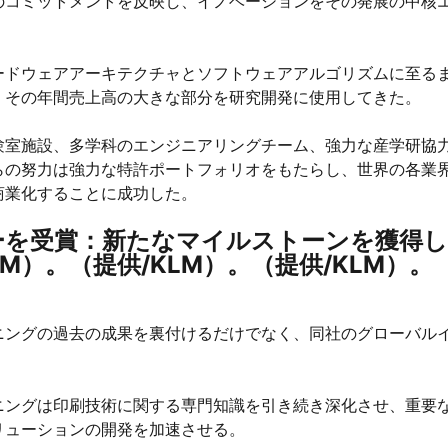
のコミットメントを反映し、イノベーションをその発展の中核
ードウェアアーキテクチャとソフトウェアアルゴリズムに至る
、その年間売上高の大きな部分を研究開発に使用してきた。
験室施設、多学科のエンジニアリングチーム、強力な産学研協
らの努力は強力な特許ポートフォリオをもたらし、世界の各業
商業化することに成功した。
ーを受賞：新たなマイルストーンを獲得し
M）。（提供/KLM）。（提供/KLM）。
ニングの過去の成果を裏付けるだけでなく、同社のグローバル
ニングは印刷技術に関する専門知識を引き続き深化させ、重要
リューションの開発を加速させる。