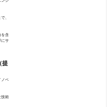
エンジ
まで、
力を含
界にサ
（提
イノベ
な技術