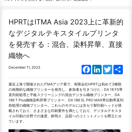
HPRTはITMA Asia 2023上に革新的
なデジタルテキスタイルプリンタ
を発売する：混合、染料昇華、直接
織物へ
Facebook
LinkedIn
Twitter
Shar
December 11, 2023
最近上海で開催されたITMAアジア展で、有限会社HPRTは初めて3種類
の画期的な織物プリンターを発売し、参加者を引きつけた：DA 18 FS帯
直列前処理と平板スクリーニングの混合デジタル織物プリンター、DA
186 T Plus織物染料昇華プリンター、DA 188 SL PRO MAX帯伝動帯直列
前処理の織物プリンター。これらのモデルには京セラ製印刷ヘッドが搭
載されており、さまざまな印刷要件を満たしており、デジタルテキスタ
イル印刷の分野での速度、鮮明さ、品質へのコミットメントを際立たせ
ています。