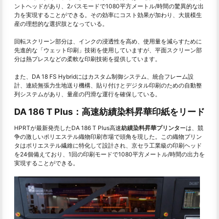
ントヘッドがあり、2パスモードで1080平方メートル/時間の驚異的な出
力を実現することができる。その効率にコスト効果が加わり、大規模生
産の理想的な選択肢となっている。
回転スクリーン部分は、インクの浸透性を高め、使用量を減らすために
先進的な「ウェット印刷」技術を使用していますが、平面スクリーン部
分は熱プレスなどの柔軟な印刷技術を提供しています。
また、DA 18 FS Hybridにはカスタム制御システム、統合フレーム設
計、連続無張力生地送り機構、貼り付けとデジタル印刷のための自動整
列システムがあり、量産の円滑な運行を確保している。
DA 186 T Plus：高速紡績染料昇華印紙をリード
HPRTが最新発売したDA 186 T Plus高速
紡績染料昇華プリンタ
ーは、競
争の激しいポリエステル織物印刷市場で頭角を現した。この織物プリン
タはポリエステル繊維に特化して設計され、京セラ工業級の印刷ヘッド
を24個備えており、1回の印刷モードで1080平方メートル/時間の出力を
実現することができる。