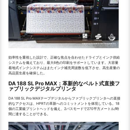
効率性を重視した設計で、正確な焦点を合わせたドライブとインク供給
システムを備えており、最大6色の印刷をサポートしています。大容量
着地式インクシステムはまたインク補充周波数を低下させ、高生産量の
高品質生産を確保した。
DA 188 SL Pro MAX：革新的なベルト式直接フ
ァブリックデジタルプリンタ
DA 188 SL Pro MAXテープデジタルからファブリックプリンタへの直接
的なアクセスは、HPRTの革新へのコミットメントを体現している。18
個の工業級プリントヘッドを備え、2パスモードで270平方メートル/時
間に達することができる。