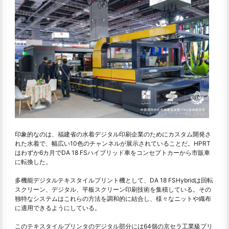
印象的なのは、福建省の水着デジタル印刷企業のためにカスタム開発さ
れた水着で、幅広い10色のチャンネルが展示されていることだ。HPRT
はわずか6カ月でDA 18 FSハイブリッド車をコンセプトカーから市販車
に転換した。
多機能デジタルテキスタイルプリント機として、DA 18 FSHybridは回転
スクリーン、デジタル、平板スクリーン印刷技術を集積している。その
独特なシステムはこれらの方法を調和的に結合し、様々なニットや織布
に適用できるようにしている。
このテキスタイルプリンタのデジタル部分には64個の京セラ工業級プリ