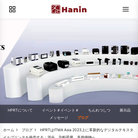
HPRTについて
イベント＃イベント＃
ちんれつしつ
展示品
メッセージ
ブログ
ホーム
ブログ
HPRTはITMA Asia 2023上に革新的なデジタルテキスタ
イルプリンタを発売する：混合、染料昇華、直接織物へ