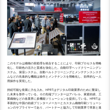
このモデルは織物の前処理を統合することにより、印刷プロセスを簡略
化し、印刷色の活力と質感を強化した。自動印字ヘッドクリーニングシ
ステム、保湿システム、自動ベルトクリーニングとメンテナンスシステ
ムなどの先進的な機能は操作とメンテナンスを簡略化し、効率的な一人
用操作を実現した。
持続可能な発展に力を入れ、HPRTはデジタル印刷業界のために繁栄し
た未来を形作っている。その先端プリンターはアパレル、家庭紡績、工
業織物などの各業界に多機能ソリューションを提供している。HPRTは
革新的な中国の紡績プリンターメーカーとカスタム織物印刷ソリューシ
ョンのサプライヤーであり、パートナーと協力して印刷業界で革新と進