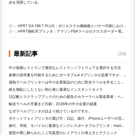
歩を渇望している。
前へ:
HPRT DA 186 T PLUS：ポリエステル織物旗とバナー印刷における最高の旗印刷機
次へ:
HPRT熱転写プリンタ：アマゾンFBAラベルのクロスボーダー電子商取引選択
最新記事
詳細
中小規模レストランで適切なレストランソフトウェアを選択する方法
倉庫の請求書を印刷するためにポータブルA 4プリンタが必要ですか。何が本当に効果的なのか
感熱ラベルプリンターは中小企業製品のために防水ラベルを作ることができますか？
紙を無駄にしたくない初心者に最適なインスタントカメラ
日記帳とスクラップブックのための最良のカラーラベル製造業者：ページごとにさらに色を追加
輸送ラベルの手書きと印刷：2026年の中小企業の提案
なぜラベルプリンタが詰まり続けているのですか。
ポケットフォトプリンタの選び方：日記、旅行、iPhoneユーザーの完全ガイド
旅行、学校、モバイルに最適なインクレスポータブルプリンタ：Hanin MT 620 Pro評価
寝室や寮に飾られたミニ写真壁のレイアウトの考え方とテクニック