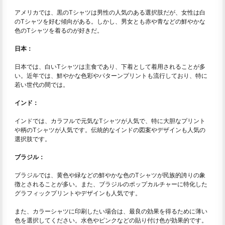
アメリカでは、黒のTシャツは男性の人気のある選択肢だが、女性は白
のTシャツを好む傾向がある。しかし、男女とも赤や青などの鮮やかな
色のTシャツを着るのが好きだ。
日本：
日本では、白いTシャツは主食であり、下着として着用されることが多
い。近年では、鮮やかな色彩やパターンプリントも流行しており、特に
若い世代の間では。
インド：
インドでは、カラフルで元気なTシャツが人気で、特に大胆なプリント
や柄のTシャツが人気です。伝統的なインドの図案やデザインも人気の
選択肢です。
ブラジル：
ブラジルでは、黄色や緑などの鮮やかな色のTシャツが民族的誇りの象
徴とされることが多い。また、ブラジルのポップカルチャーに特化した
グラフィックプリントやデザインも人気です。
また、カラーシャツに印刷したい場合は、最良の効果を得るために薄い
色を選択してください。水色やピンクなどの貼り付け色が効果的です。