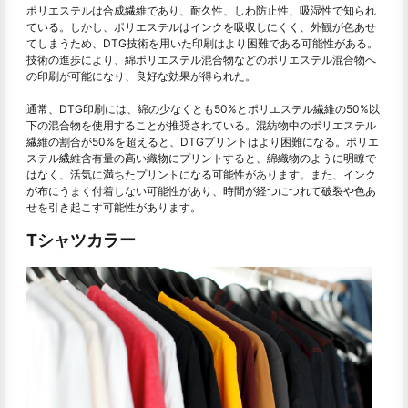
ポリエステルは合成繊維であり、耐久性、しわ防止性、吸湿性で知られ
ている。しかし、ポリエステルはインクを吸収しにくく、外観が色あせ
てしまうため、DTG技術を用いた印刷はより困難である可能性がある。
技術の進歩により、綿ポリエステル混合物などのポリエステル混合物へ
の印刷が可能になり、良好な効果が得られた。
通常、DTG印刷には、綿の少なくとも50%とポリエステル繊維の50%以
下の混合物を使用することが推奨されている。混紡物中のポリエステル
繊維の割合が50%を超えると、DTGプリントはより困難になる。ポリエ
ステル繊維含有量の高い織物にプリントすると、綿織物のように明瞭で
はなく、活気に満ちたプリントになる可能性があります。また、インク
が布にうまく付着しない可能性があり、時間が経つにつれて破裂や色あ
せを引き起こす可能性があります。
Tシャツカラー