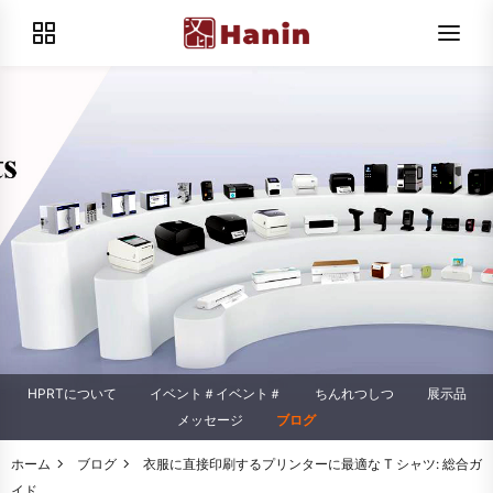
HPRTについて
イベント＃イベント＃
ちんれつしつ
展示品
メッセージ
ブログ
ホーム
ブログ
衣服に直接印刷するプリンターに最適な T シャツ: 総合ガ
イド