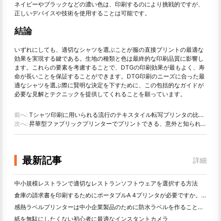
ネイビーやブラックなどの濃い色は、印刷するのにより挑戦的ですが、
正しいデバイスや技術を使用することは可能です。
結論
いずれにしても、適切なシャツを選ぶことが服の直接プリントの最適な
効果を実現する鍵である。生地の種類と色は最終的な印刷品質に影響し
ます。これらの要素を考慮することで、DTGの印刷効果が最もよく、寿
命が長いことを保証することができます。DTG印刷のニーズに合った最
適なシャツを選ぶ際に賢明な決定を下すために、この包括的なガイドが
必要な見解とテクニックを提供してくれることを願っています。
前へ:
Tシャツ印刷に用いられる流行のテキスタイル転写プリンタの比較：フィルムと染料への直接昇華
次へ:
昇華型ファブリックプリンターでプリントできる、意外と知られていない7種類のファブリック
最新記事
詳細
中小規模レストランで適切なレストランソフトウェアを選択する方法
倉庫の請求書を印刷するためにポータブルA 4プリンタが必要ですか。何が本当に効果的なのか
感熱ラベルプリンターは中小企業製品のために防水ラベルを作ることができますか？
紙を無駄にしたくない初心者に最適なインスタントカメラ