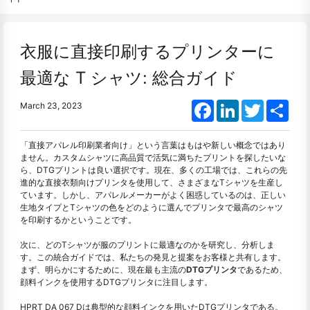
衣服に直接印刷するプリンターに
最適な T シャツ: 総合ガイド
Facebook
LinkedIn
Twitter
Shar
March 23, 2023
「直接アパレル印刷業者向け」という言葉はもはや新しい概念ではあり
ません。カスタムシャツに高品質で活気に満ちたプリントを探したいな
ら、DTGプリントは良い選択です。現在、多くの工場では、これらの先
進的な直接衣類向けプリンタを使用して、さまざまなTシャツを生産し
ています。しかし、アパレルメーカーがよく困惑しているのは、正しい
生地タイプとTシャツの色をどのように選んでプリンタで最高のシャツ
を印刷するかということです。
次に、どのTシャツが服のプリントに最適なのかを研究し、分析しま
す。この統合ガイドでは、私たちの発見と提案をお客様と共有します。
まず、明らかにするために、現在最も主流の
DTGプリンタ
であるため、
顔料インクを使用するDTGプリンタに注目します。
HPRT DA 067 Dは典型的な顔料インクを用いたDTGプリンタである。