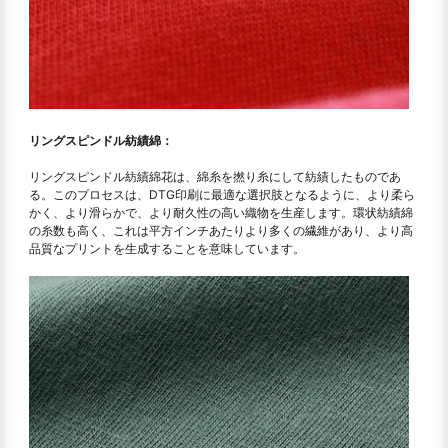
リングスピンドル紡績綿：
リングスピンドル紡績綿花は、綿糸を撚り糸にして紡績したものであ
る。このプロセスは、DTG印刷に最適な選択肢となるように、より柔ら
かく、より滑らかで、より耐久性の高い織物を生産します。環状紡績綿
の糸数も高く、これは平方インチあたりより多くの繊維があり、より高
品質なプリントを生成することを意味しています。