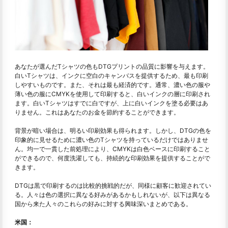
あなたが選んだTシャツの色もDTGプリントの品質に影響を与えます。
白いTシャツは、インクに空白のキャンバスを提供するため、最も印刷
しやすいものです。また、それは最も経済的です。通常、濃い色の服や
薄い色の服にCMYKを使用して印刷すると、白いインクの層に印刷され
ます。白いTシャツはすでに白ですが、上に白いインクを塗る必要はあ
りません。これはあなたのお金を節約することができます。
背景が暗い場合は、明るい印刷効果も得られます。しかし、DTGの色を
印象的に見せるために濃い色のTシャツを持っているだけではありませ
ん。均一で一貫した前処理により、CMYKは白色ベースに印刷すること
ができるので、何度洗濯しても、持続的な印刷効果を提供することがで
きます。
DTGは黒で印刷するのは比較的挑戦的だが、同様に顧客に歓迎されてい
る。人々は色の選択に異なる好みがあるかもしれないが、以下は異なる
国から来た人々のこれらの好みに対する興味深いまとめである。
米国：