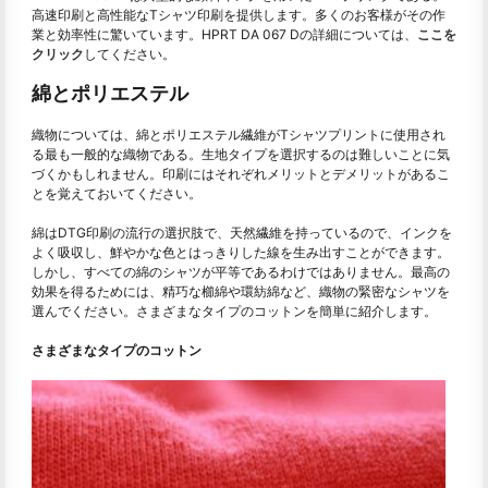
高速印刷と高性能なTシャツ印刷を提供します。多くのお客様がその作
業と効率性に驚いています。HPRT DA 067 Dの詳細については、
ここを
クリック
してください。
綿とポリエステル
織物については、綿とポリエステル繊維がTシャツプリントに使用され
る最も一般的な織物である。生地タイプを選択するのは難しいことに気
づくかもしれません。印刷にはそれぞれメリットとデメリットがあるこ
とを覚えておいてください。
綿はDTG印刷の流行の選択肢で、天然繊維を持っているので、インクを
よく吸収し、鮮やかな色とはっきりした線を生み出すことができます。
しかし、すべての綿のシャツが平等であるわけではありません。最高の
効果を得るためには、精巧な櫛綿や環紡綿など、織物の緊密なシャツを
選んでください。さまざまなタイプのコットンを簡単に紹介します。
さまざまなタイプのコットン