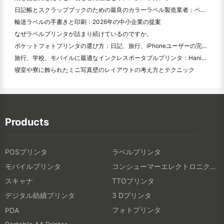
日記帳とスクラップブックのための最良のカラーラベル製造業者：ページごとにさらに色を追加
輸送ラベルの手書きと印刷：2026年の中小企業の提案
なぜラベルプリンタが詰まり続けているのですか。
ポケットフォトプリンタの選び方：日記、旅行、iPhoneユーザーの完全ガイド
旅行、学校、モバイルに最適なインクレスポータブルプリンタ：Hanin MT 620 Pro評価
寝室や寮に飾られたミニ写真壁のレイアウトの考え方とテクニック
Products
POSプリンタ
ラベルプリンタ
モバイルプリンタ
コンシューマーエレクトロニクス製品
スキャナ
TTOプリンタ
デジタル紡績プリンタ
3 Dプリンタ
フォトプリンタ
PDA