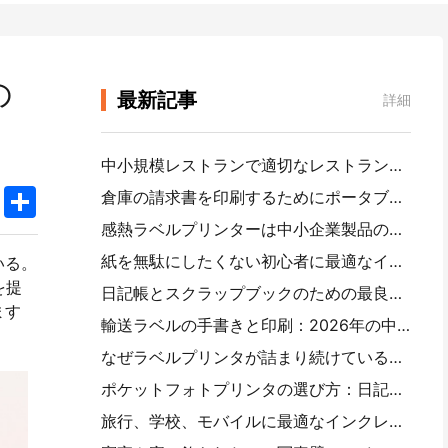
の
最新記事
詳細
中小規模レストランで適切なレストランソフトウェアを選択する方法
k
edIn
Twitter
Share
倉庫の請求書を印刷するためにポータブルA 4プリンタが必要ですか。何が本当に効果的なのか
感熱ラベルプリンターは中小企業製品のために防水ラベルを作ることができますか？
紙を無駄にしたくない初心者に最適なインスタントカメラ
いる。
を提
日記帳とスクラップブックのための最良のカラーラベル製造業者：ページごとにさらに色を追加
ます
輸送ラベルの手書きと印刷：2026年の中小企業の提案
なぜラベルプリンタが詰まり続けているのですか。
ポケットフォトプリンタの選び方：日記、旅行、iPhoneユーザーの完全ガイド
旅行、学校、モバイルに最適なインクレスポータブルプリンタ：Hanin MT 620 Pro評価