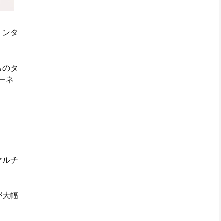
リンタ
らのタ
ーネ
マルチ
が大幅