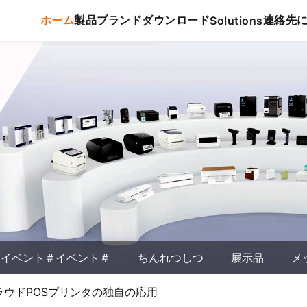
ホーム
製品
ブランド
ダウンロード
連絡先
Solutions
イベント＃イベント＃
ちんれつしつ
展示品
メ
ウドPOSプリンタの独自の応用