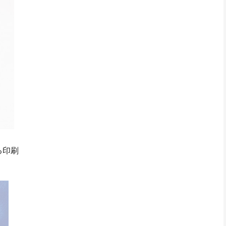
る印刷
。