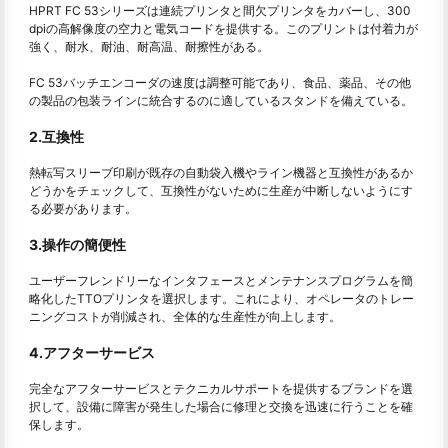
HPRT FC 53シリーズは連続プリンタと間欠プリンタをカバーし、300
dpiの高解像度の空力と電気コードを提供する。このプリントは付着力が
強く、耐水、耐油、耐高温、耐擦性がある。
FC 53バッチエンコーダの速度は調整可能であり、食品、薬品、その他
の製品の包装ラインに統合するのに適しているスタンドを備えている。
2.互換性
熱転写スリーブ印刷が既存の自動袋入機やライン機器と互換性があるか
どうかをチェックして、互換性がないために生産が中断しないようにす
る必要があります。
3.操作の簡便性
ユーザーフレンドリーなインタフェースとメンテナンスプログラムを簡
略化したTTOプリンタを選択します。これにより、オペレータのトレー
ニングコストが削減され、全体的な生産性が向上します。
4.アフターサービス
完全なアフターサービスとテクニカルサポートを提供するブランドを選
択して、設備に障害が発生した場合に修理と交換を迅速に行うことを確
保します。