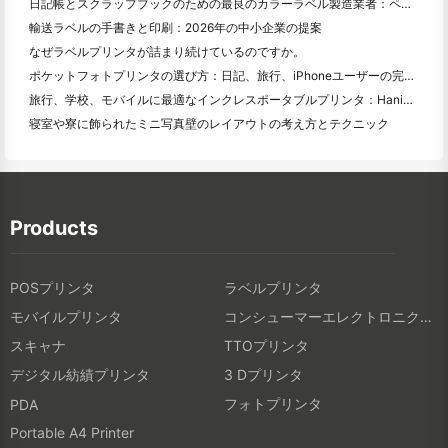
日記帳とスクラップブックのための最良のカラーラベル製造業者：ページごとにさらに色を追加
輸送ラベルの手書きと印刷：2026年の中小企業の提案
なぜラベルプリンタが詰まり続けているのですか。
ポケットフォトプリンタの選び方：日記、旅行、iPhoneユーザーの完全ガイド
旅行、学校、モバイルに最適なインクレスポータブルプリンタ：Hanin MT 620 Pro評価
寝室や寮に飾られたミニ写真壁のレイアウトの考え方とテクニック
Products
POSプリンタ
ラベルプリンタ
モバイルプリンタ
コンシューマーエレクトロニクス製品
スキャナ
TTOプリンタ
デジタル紡績プリンタ
3 Dプリンタ
フォトプリンタ
PDA
Portable A4 Printer