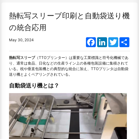
熱転写スリーブ印刷と自動袋送り機
の統合応用
Facebook
LinkedIn
Twitter
Shar
May 30, 2024
熱転写スリーブ
（TTOプリンター）は重要な工業標識と符号化機械であ
り、通常は食品、日化などの生産ライン上の各種包装設備に集積されて
いる。枕や垂直包装機との典型的な統合に加え、TTOプリンタは自動袋
送り機とよくペアリングされている。
自動袋送り機とは？