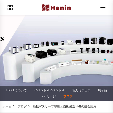
HPRTについて
イベント＃イベント＃
ちんれつしつ
展示品
メッセージ
ブログ
ホーム
ブログ
熱転写スリーブ印刷と自動袋送り機の統合応用