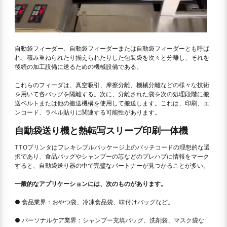
自動袋フィーダー、自動袋フィーダーまたは自動袋フィーダーとも呼ば
れ、積み重ねられたり揃えられたりした包装袋を次々と分離し、それを
後続の加工設備に送るための機械設備である。
これらのフィーダは、真空吸引、摩擦分離、機械分離などの様々な技術
を用いて各バッグを隔離する。次に、分離された袋を次の処理段階に搬
送ベルトまたは他の搬送機構を使用して搬送します。これは、印刷、エ
ンコード、ラベル貼りに関連する可能性があります。
自動袋送り機と熱転写スリーブ印刷一体機
TTOプリンタはフレキシブルパッケージ上のバッチコードの理想的な選
択であり、食品バッグやシャンプーの芯などのプレハブに情報をマーク
すると、自動袋送り器の中で完璧なパートナーが見つかることが多い。
一般的なアプリケーションには、次のものがあります。
● 食品業界：おやつ袋、冷凍食品袋、味付けバッグなど。
● パーソナルケア業界：シャンプー充填バッグ、洗剤袋、マスク袋な