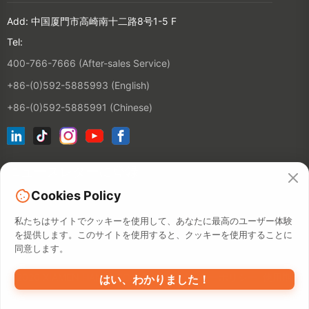
Add: 中国厦門市高崎南十二路8号1-5 F
Tel:
400-766-7666 (After-sales Service)
+86-(0)592-5885993 (English)
+86-(0)592-5885991 (Chinese)
ニュースレターに登録
Cookies Policy
連絡先
私たちはサイトでクッキーを使用して、あなたに最高のユーザー体験
を提供します。このサイトを使用すると、クッキーを使用することに
同意します。
©2026 XIAMEN HANIN CO., LTD.
プライバシーポリシー
使用期間
はい、わかりました！
構内地図