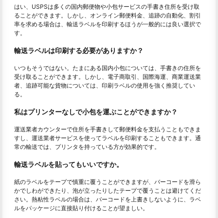
はい、USPSは多くの国内郵便物や小包サービスの手書き住所を受け取
ることができます。しかし、オンライン郵便料金、追跡の自動化、割引
率を求める場合は、輸送ラベルを印刷するほうが一般的には良い選択で
す。
輸送ラベルは印刷する必要がありますか？
いつもそうではない。たまにある国内小包については、手書きの住所を
受け取ることができます。しかし、電子商取引、国際海運、商業運送業
者、追跡可能な貨物については、印刷ラベルの使用を強く推奨してい
る。
私はプリンターなしで小包を運ぶことができますか？
運送業者カウンターで住所を手書きして郵便料金を支払うこともできま
すし、運送業者サービスを使ってラベルを印刷することもできます。通
常の輸送では、プリンタを持っている方が効果的です。
輸送ラベルを貼ってもいいですか。
紙のラベルをテープで慎重に覆うことができますが、バーコードを滑ら
かでしわができたり、泡が立ったりしたテープで覆うことは避けてくだ
さい。熱粘性ラベルの場合は、バーコードを上書きしないように、ラベ
ルをパッケージに直接貼り付けることが望ましい。