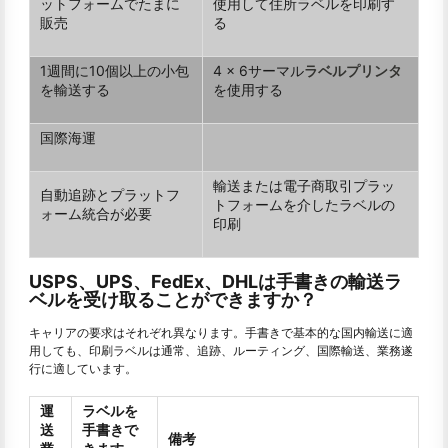
ットフォームでたまに
使用して住所ラベルを印刷す
販売
る
1週間に10個以上の小包
4 x 6サーマル
ラベルプリンタ
を輸送する
を使用する
国際海運
輸送または電子商取引プラッ
自動追跡とプラットフ
トフォームを介したラベルの
ォーム統合が必要
印刷
USPS、UPS、FedEx、DHLは手書きの輸送ラ
ベルを受け取ることができますか？
キャリアの要求はそれぞれ異なります。手書きで基本的な国内輸送に適
用しても、印刷ラベルは通常、追跡、ルーティング、国際輸送、業務遂
行に適しています。
運
ラベルを
送
手書きで
備考