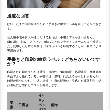
迅速な回答
はい、たまに国内輸送のために手書きの輸送ラベルを書くことができま
す。
個人用小包を何人か運ぶだけであれば、手書きでもかまいません。
Shopify、Etsy、アマゾン、eBayなどのプラットフォームをよく輸送し
たり使用したりする場合は、輸送ラベルを印刷することが一般的により
実用的です。
手書きと印刷の輸送ラベル：どちらがいいです
か？
印刷された輸送ラベルは通常、可読性、追跡精度、処理速度、業務効率
の面でより優れている。手書きは「無料」に見えるかもしれませんが、
時間が経つにつれて、遅い準備、住所の間違い、見逃した運賃割引、納
品遅延には隠れたコストが発生します。
4 x
6ラ
要
手書き
ベル
備考
素
の印