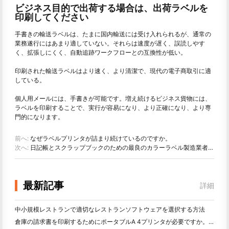
ビジネス目的で出荷する場合は、出荷ラベルを
印刷してください
手書きの輸送ラベルは、たまに国内輸送には受け入れられるが、通常の
業務遂行にはあまり適していない。それらは速度が遅く、誤読しやす
く、拡張しにくく、自動追跡ワークフローとの互換性が低い。
印刷された輸送ラベルはより速く、より清潔で、現代の電子商取引に適
している。
個人用メールには、手書きが可能です。増え続けるビジネス貨物には、
ラベルを印刷することで、実行が容易になり、より正確になり、より専
門的になります。
前へ:
なぜラベルプリンタが詰まり続けているのですか。
次へ:
日記帳とスクラップブックのための最良のカラーラベル製造業者：ページごとにさらに色を追加
最新記事
詳細
中小規模レストランで適切なレストランソフトウェアを選択する方法
倉庫の請求書を印刷するためにポータブルA 4プリンタが必要ですか。何が本当に効果的なのか