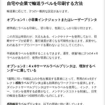
自宅や企業で輸送ラベルを印刷する方法
輸送量に応じて、2つの一般的な設定があります。
オプション1：小容量インクジェットまたはレーザープリンタ
標準紙にラベルを印刷し、切り取り、包装にしっかり貼り付けます。
この方法は有効だが、欠点もある。インクやトナーを使用しており、切
断やテープが必要で、履行速度が遅くなる可能性があります。反射やし
わのあるテープでバーコードを覆わないようにしてください。
半紙粘着ラベルを使用することもできます。通常、便箋1枚に2つの4 x 6
ラベルがあるので、使用が容易になります。
オプション2：4 x 6サーマルラベルプリンタは、増加するベ
ンダーに適している
1週間に10～15個以上の小包を搬送する業者にとって、専用の4 x 6ダイ
レクト
感熱ラベルプリンタ
は最も効果的なワークフローを提供します。
ダイレクトサーマルプリンタはサーマルラベルを使用し、インク、トナ
ー、リボンを使用する必要がなく、メンテナンスコストを削減し、日常
の輸送を迅速かつ信頼性の高いものにします。
感熱輸送ラベルプリンタ
は、以下の用途に特に適しています。