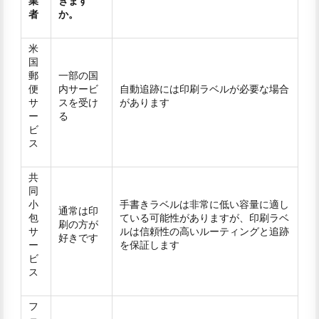
業
きます
者
か。
米
国
郵
一部の国
便
内サービ
自動追跡には印刷ラベルが必要な場合
サ
スを受け
があります
ー
る
ビ
ス
共
同
小
手書きラベルは非常に低い容量に適し
通常は印
包
ている可能性がありますが、印刷ラベ
刷の方が
サ
ルは信頼性の高いルーティングと追跡
好きです
ー
を保証します
ビ
ス
フ