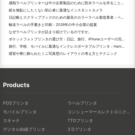
感熱ラベルプリンターは中小企業製品のために防水ラベルを作ることができますか？
紙を無駄にしたくない初心者に最適なインスタントカメラ
日記帳とスクラップブックのための最良のカラーラベル製造業者：ページごとにさらに色を追加
輸送ラベルの手書きと印刷：2026年の中小企業の提案
なぜラベルプリンタが詰まり続けているのですか。
ポケットフォトプリンタの選び方：日記、旅行、iPhoneユーザーの完全ガイド
旅行、学校、モバイルに最適なインクレスポータブルプリンタ：Hanin MT 620 Pro評価
寝室や寮に飾られたミニ写真壁のレイアウトの考え方とテクニック
Products
POSプリンタ
ラベルプリンタ
モバイルプリンタ
コンシューマーエレクトロニクス製品
スキャナ
TTOプリンタ
デジタル紡績プリンタ
3 Dプリンタ