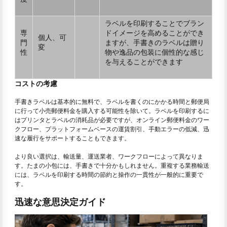
ラベルを印刷することでブラン
専
ドイメージを高めることができ
個人、可
門
ますが、手書きのラベルは贈り
変
性
物や逸品の包装に個性的な感じ
を与えることができます
コストの考慮
手書きラベルは基本的に無料で、ラベルを書くのにかかる時間と郵便局
に行って小売郵便料金を購入する可能性を除いて。ラベルを印刷するに
はプリンタとラベルの消耗品が必要ですが、オンライン郵便料金のワー
クフロー、プラットフォームベースの運賃割引、手動エラーの低減、迅
速な履行をサポートすることもできます。
より良い選択は、輸送量、運送業者、ワークフローによって異なりま
す。たまの小包には、手書きで十分かもしれません。重複する業務輸送
には、ラベルを印刷する時間の節約と操作の一貫性が一般的に重要で
す。
迅速な意思決定ガイド