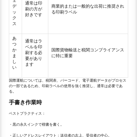
ェ
通常は印
デ
商業的または一般的な出荷に推奨され
刷の方が
ッ
る印刷ラベル
好きです
ク
ス
あ
通常はラ
つ
ベルを印
か
国際貨物輸送と税関コンプライアンス
刷する必
ま
に特に重要
要があり
し
ます
い
国際運航については、税関表、バーコード、電子運航データがプロセス
の一部であるため、印刷ラベルの使用を強く推奨し、通常は必要であ
る。
手書き作業時
ベストプラクティス：
・黒の永久インクで楷書を書く。
・正しいアドレスレイアウト：送信者の左上、受信者の中心。