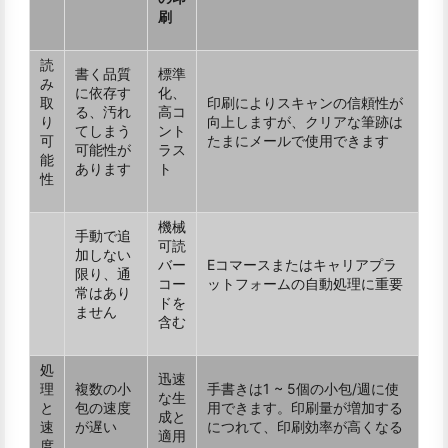
刷
読
書く品質
標準
み
に依存す
化、
取
印刷によりスキャンの信頼性が
る、汚れ
高コ
り
向上しますが、クリアな筆跡は
てしまう
ント
可
たまにメールで使用できます
可能性が
ラス
能
あります
ト
性
機械
手動で追
可読
加しない
バー
Eコマースまたはキャリアプラ
限り、通
コー
ットフォームの自動処理に重要
常はあり
ドを
ません
含む
処
迅速
理
複数の小
手書きは1 ~ 5個の小包/週に使
な生
と
包の速度
用できます。印刷量が増加する
成と
速
が遅い
につれて、印刷効率が高くなる
適用
度