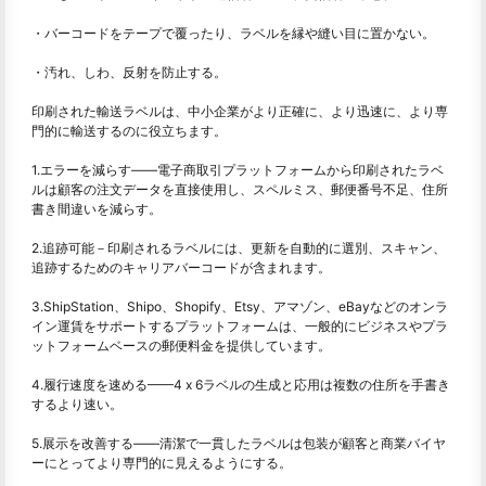
・バーコードをテープで覆ったり、ラベルを縁や縫い目に置かない。
・汚れ、しわ、反射を防止する。
印刷された輸送ラベルは、中小企業がより正確に、より迅速に、より専
門的に輸送するのに役立ちます。
1.エラーを減らす——電子商取引プラットフォームから印刷されたラベ
ルは顧客の注文データを直接使用し、スペルミス、郵便番号不足、住所
書き間違いを減らす。
2.追跡可能－印刷されるラベルには、更新を自動的に選別、スキャン、
追跡するためのキャリアバーコードが含まれます。
3.ShipStation、Shipo、Shopify、Etsy、アマゾン、eBayなどのオンラ
イン運賃をサポートするプラットフォームは、一般的にビジネスやプラ
ットフォームベースの郵便料金を提供しています。
4.履行速度を速める——4 x 6ラベルの生成と応用は複数の住所を手書き
するより速い。
5.展示を改善する——清潔で一貫したラベルは包装が顧客と商業バイヤ
ーにとってより専門的に見えるようにする。