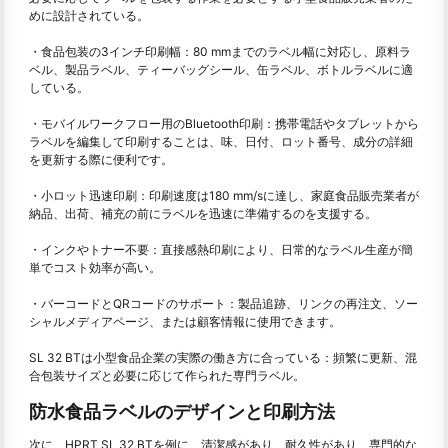
めに設計されている。
・食品包装の3インチ印刷幅：80 mmまでのラベル幅に対応し、原料ラ
ベル、製品ラベル、ティーバッグシール、缶ラベル、ボトルラベルに適
している。
・モバイルワークフロー用のBluetooth印刷：携帯電話やタブレットから
ラベルを編集して印刷することは、味、日付、ロット番号、成分の詳細
を更新する際に便利です。
・小ロット迅速印刷：印刷速度は180 mm/sに達し、家庭食品販売業者が
納品、出荷、補充の前にラベルを迅速に準備するのを支援する。
・インクやトナー不要：直接感熱印刷により、日常的なラベル生産が簡
単でコスト効率が高い。
・バーコードとQRコードのサポート：製品追跡、リンクの再注文、ソー
シャルメディアページ、または顧客情報に使用できます。
SL 32 BTは小型食品企業の実際の働き方に合っている：頻繁に更新、混
合包装サイズと必要に応じて作られた専門ラベル。
防水食品ラベルのデザインと印刷方法
次に、HPRT SL 32 BTを例に、清潔感があり、耐久性があり、専門的な