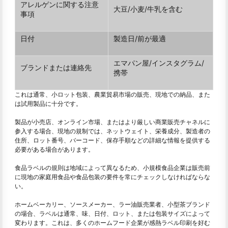
アレルゲンに関する注意
大豆/小麦/牛乳を含む
事項
日付
製造日/前が最適
エマパン屋/インスタグラム/
ブランドまたは連絡先
携帯
これは通常、小ロット包装、農業貿易市場の販売、現地での納品、また
は試用製品に十分です。
製品が小売店、オンライン市場、またはより厳しい商業販売チャネルに
参入する場合、現地の規制では、ネットウェイト、栄養成分、製造者の
住所、ロット番号、バーコード、保存手順などの詳細な情報を提供する
必要がある場合があります。
食品ラベルの規則は地域によって異なるため、小規模食品企業は販売前
に現地の家庭用食品や食品包装の要件を常にチェックしなければならな
い。
ホームベーカリー、ソースメーカー、ラー油販売業者、小型茶ブランド
の場合、ラベルは通常、味、日付、ロット、または包装サイズによって
変わります。これは、多くのホームフード企業が感熱ラベル印刷を好む