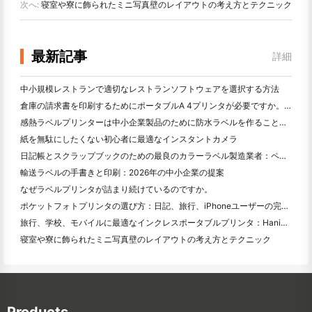
次へ:
寝室や寮に飾られたミニ写真壁のレイアウトの考え方とテクニック
最新記事
詳細
中小規模レストランで適切なレストランソフトウェアを選択する方法
倉庫の請求書を印刷するためにポータブルA 4プリンタが必要ですか。何が本当に効果的なのか
感熱ラベルプリンターは中小企業製品のために防水ラベルを作ることができますか？
紙を無駄にしたくない初心者に最適なインスタントカメラ
日記帳とスクラップブックのための最良のカラーラベル製造業者：ページごとにさらに色を追加
輸送ラベルの手書きと印刷：2026年の中小企業の提案
なぜラベルプリンタが詰まり続けているのですか。
ポケットフォトプリンタの選び方：日記、旅行、iPhoneユーザーの完全ガイド
旅行、学校、モバイルに最適なインクレスポータブルプリンタ：Hanin MT 620 Pro評価
寝室や寮に飾られたミニ写真壁のレイアウトの考え方とテクニック
Products