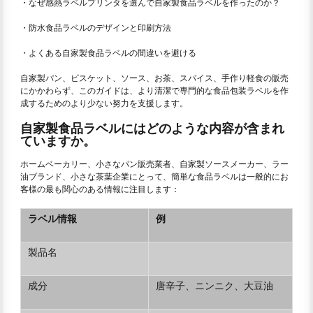
・なぜ感熱ラベルプリンタを選んで自家製食品ラベルを作ったのか？
・防水食品ラベルのデザインと印刷方法
・よくある自家製食品ラベルの間違いを避ける
自家製パン、ビスケット、ソース、お茶、スパイス、手作り軽食の販売
にかかわらず、このガイドは、より清潔で専門的な食品包装ラベルを作
成するためのより少ない努力を支援します。
自家製食品ラベルにはどのような内容が含まれ
ていますか。
ホームベーカリー、小さなパン販売業者、自家製ソースメーカー、ラー
油ブランド、小さな茶葉企業にとって、簡単な食品ラベルは一般的にお
客様の最も関心のある情報に注目します：
ラベル情報
例
製品名
成分
唐辛子、ニンニク、大豆油