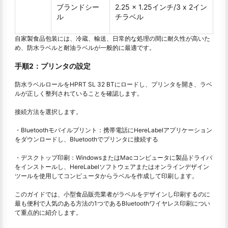
ブランドシー
2.25 x 1.25インチ/3 x 2イン
ル
チラベル
自家製食品包装には、冷蔵、輸送、日常的な処理の間に耐久性が高いた
め、防水ラベルと耐油ラベルが一般的に最適です。
手順2：プリンタの設定
防水ラベルロールをHPRT SL 32 BTにロードし、プリンタを開き、ラベ
ルが正しく整列されていることを確認します。
接続方法を選択します。
・Bluetoothモバイルプリント：携帯電話にHereLabelアプリケーション
をダウンロードし、Bluetoothでプリンタに接続する
・デスクトップ印刷：WindowsまたはMacコンピュータに製品ドライバ
をインストールし、HereLabelソフトウェアまたはオンラインデザイン
ツールを使用してコンピュータからラベルを作成して印刷します。
このガイドでは、小型食品販売業者がラベルをデザインし印刷するのに
最も便利で人気のある方法の1つであるBluetoothワイヤレス印刷につい
て重点的に紹介します。