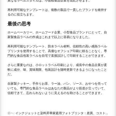
異なるラベルスタイルは、小規模食品企業を混乱させます。
再利用可能なテンプレートは、複数の製品で一貫したブランドを維持す
るのに役立ちます。
最後の思考
ホームベーカリー、ホームフード企業、小型食品ブランドにとって、自
家製食品ラベルの作成はこれまで以上に容易になりました。
再利用可能なテンプレート、防水ラベル材料、信頼性の高い感熱ラベル
プリンタを使用することで、高価なオフショア印刷に頼ることなく、専
門的な食品包装ラベルを自宅で直接設計して印刷することができます。
さらに重要なのは、小ロットラベル印刷により、成長中の食品企業が柔
軟に成分、味、賞味期限、包装設計を随時更新できるようになったこと
だ。
自家製クッキー、手作りお茶、ラー油、パン、ソース、おやつを売って
いても、専門的な食品ラベルはあなたの製品がより筋道が立っていて、
信頼できて、忘れられないように見えるのを助けることができます。
前へ:
インクジェットと染料昇華家庭用フォトプリンタ：差異、コスト、提案