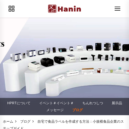
HPRTについて
イベント＃イベント＃
ちんれつしつ
展示品
メッセージ
ブログ
ホーム
ブログ
自宅で食品ラベルを作成する方法：小規模食品企業のス
テップガイド