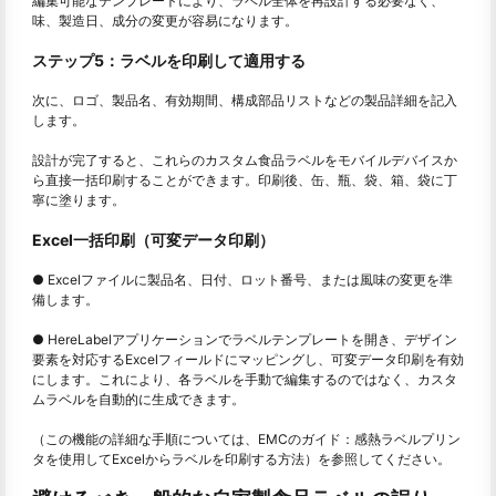
編集可能なテンプレートにより、ラベル全体を再設計する必要なく、
味、製造日、成分の変更が容易になります。
ステップ5：ラベルを印刷して適用する
次に、ロゴ、製品名、有効期間、構成部品リストなどの製品詳細を記入
します。
設計が完了すると、これらのカスタム食品ラベルをモバイルデバイスか
ら直接一括印刷することができます。印刷後、缶、瓶、袋、箱、袋に丁
寧に塗ります。
Excel一括印刷（可変データ印刷）
● Excelファイルに製品名、日付、ロット番号、または風味の変更を準
備します。
● HereLabelアプリケーションでラベルテンプレートを開き、デザイン
要素を対応するExcelフィールドにマッピングし、可変データ印刷を有効
にします。これにより、各ラベルを手動で編集するのではなく、カスタ
ムラベルを自動的に生成できます。
（この機能の詳細な手順については、EMCのガイド：感熱ラベルプリン
タを使用してExcelからラベルを印刷する方法）を参照してください。