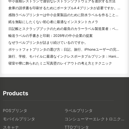
中小規模レストランで適切なレストランソフトウェアを選択する方法
倉庫の請求書を印刷するためにポータブルA 4プリンタが必要ですか。何が本当に効果的なのか
感熱ラベルプリンターは中小企業製品のために防水ラベルを作ることができますか？
紙を無駄にしたくない初心者に最適なインスタントカメラ
日記帳とスクラップブックのための最良のカラーラベル製造業者：ページごとにさらに色を追加
輸送ラベルの手書きと印刷：2026年の中小企業の提案
なぜラベルプリンタが詰まり続けているのですか。
ポケットフォトプリンタの選び方：日記、旅行、iPhoneユーザーの完全ガイド
旅行、学校、モバイルに最適なインクレスポータブルプリンタ：Hanin MT 620 Pro評価
寝室や寮に飾られたミニ写真壁のレイアウトの考え方とテクニック
Products
POSプリンタ
ラベルプリンタ
モバイルプリンタ
コンシューマーエレクトロニクス製品
スキャナ
TTOプリンタ