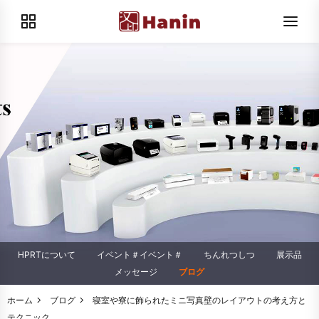
HPRTについて
イベント＃イベント＃
ちんれつしつ
展示品
メッセージ
ブログ
ホーム
ブログ
寝室や寮に飾られたミニ写真壁のレイアウトの考え方と
テクニック