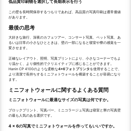
低品質印刷物を選択して長期表示を行う
この壁を長時間保存するつもりであれば、高品質の写真印刷は通常価値
があります。
最後の思考
大好きな旅行、深夜のカフェツアー、コンサート写真、ペット写真、あ
るいは日常の小さなひとときは、壁の一部になると寝室や寮の感覚を一
変させます。
正確なレイアウト、照明、写真プリントにより、小さなコーナーでもよ
り温かく、より個性的でクリエイティブに感じることができます。
Hanin CP 4100のような柔軟な
4×6フォトプリンタ
を使用することで、
より清潔で長持ちするミニフォトウォールを構築することが容易になり
ます。
ミニフォトウォールに関するよくある質問
ミニフォトウォールに最適なサイズの写真は何ですか。
ブロックプリント、写真バー、ミニコラージュ写真は寝室と寮の写真壁
の最も人気のある選択です。
4 x 6の写真でミニフォトウォールを作ってもいいですか。