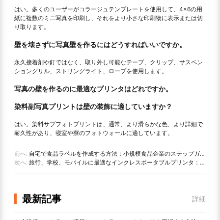
はい。多くのユーザーがコラージュテンプレートを使用して、4×6の用
紙に複数のミニ写真を印刷し、それをより小さな印刷物に表示または切
り取ります。
壁を壊さずに写真壁を作るにはどうすればいいですか。
永久接着剤や釘ではなく、取り外し可能なテープ、クリップ、サスペン
ショングリル、ストリングライト、ロープを使用します。
写真の壁を作るのに最適なプリンタはどれですか。
染料副写真プリントは壁の装飾に適していますか？
はい。染料サブフォトプリントは、通常、より滑らかな色、より詳細で
耐久性があり、寝室や寮のフォトウォールに適しています。
前へ:
自宅で食品ラベルを作成する方法：小規模食品企業のステップガイド
次へ:
旅行、学校、モバイルに最適なインクレスポータブルプリンタ：Hanin MT 620 Pro評価
最新記事
詳細