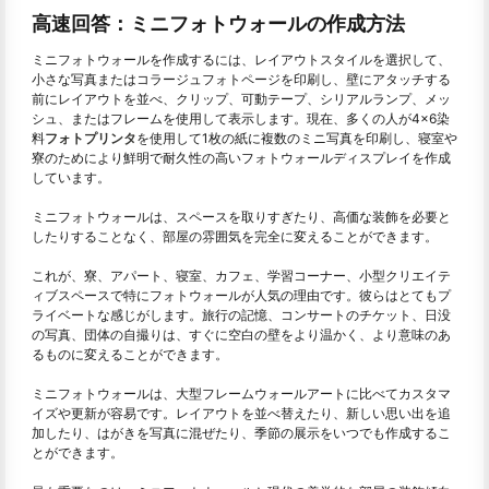
高速回答：ミニフォトウォールの作成方法
ミニフォトウォールを作成するには、レイアウトスタイルを選択して、
小さな写真またはコラージュフォトページを印刷し、壁にアタッチする
前にレイアウトを並べ、クリップ、可動テープ、シリアルランプ、メッ
シュ、またはフレームを使用して表示します。現在、多くの人が4×6染
料
フォトプリンタ
を使用して1枚の紙に複数のミニ写真を印刷し、寝室や
寮のためにより鮮明で耐久性の高いフォトウォールディスプレイを作成
しています。
ミニフォトウォールは、スペースを取りすぎたり、高価な装飾を必要と
したりすることなく、部屋の雰囲気を完全に変えることができます。
これが、寮、アパート、寝室、カフェ、学習コーナー、小型クリエイテ
ィブスペースで特にフォトウォールが人気の理由です。彼らはとてもプ
ライベートな感じがします。旅行の記憶、コンサートのチケット、日没
の写真、団体の自撮りは、すぐに空白の壁をより温かく、より意味のあ
るものに変えることができます。
ミニフォトウォールは、大型フレームウォールアートに比べてカスタマ
イズや更新が容易です。レイアウトを並べ替えたり、新しい思い出を追
加したり、はがきを写真に混ぜたり、季節の展示をいつでも作成するこ
とができます。