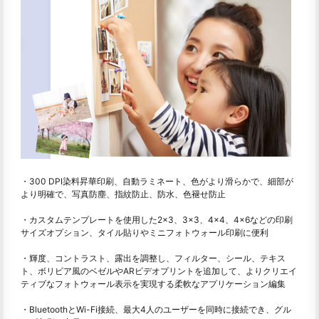
・300 DPI染料昇華印刷、自動ラミネート、色がより滑らかで、細部が
より明確で、写真防塵、指紋防止、防水、色褪せ防止
・カスタムテンプレートを使用した2×3、3×3、4×4、4×6などの印刷
サイズオプション、タイル貼りやミニフォトウォール印刷に便利
・輝度、コントラスト、露出を調整し、フィルター、シール、テキス
ト、ボリビア風のベゼルやARビデオプリントを追加して、よりクリエイ
ティブなフォトウォール表示を実現する柔軟なアプリケーション編集
・BluetoothとWi-Fi接続、最大4人のユーザーを同時に接続でき、グル