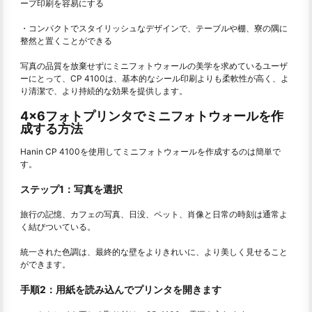
ープ印刷を容易にする
・コンパクトでスタイリッシュなデザインで、テーブルや棚、寮の隅に
整然と置くことができる
写真の品質を放棄せずにミニフォトウォールの美学を求めているユーザ
ーにとって、CP 4100は、基本的なシール印刷よりも柔軟性が高く、よ
り清潔で、より持続的な効果を提供します。
4×6フォトプリンタでミニフォトウォールを作
成する方法
Hanin CP 4100を使用してミニフォトウォールを作成するのは簡単で
す。
ステップ1：写真を選択
旅行の記憶、カフェの写真、日没、ペット、肖像と日常の時刻は通常よ
く結びついている。
統一された色調は、最終的な壁をよりきれいに、より美しく見せること
ができます。
手順2：用紙を読み込んでプリンタを開きます