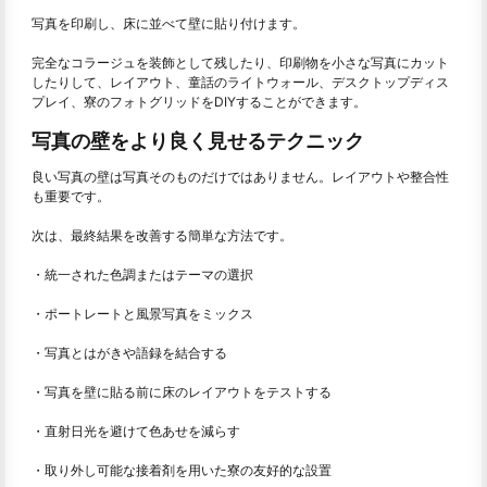
写真を印刷し、床に並べて壁に貼り付けます。
完全なコラージュを装飾として残したり、印刷物を小さな写真にカット
したりして、レイアウト、童話のライトウォール、デスクトップディス
プレイ、寮のフォトグリッドをDIYすることができます。
写真の壁をより良く見せるテクニック
良い写真の壁は写真そのものだけではありません。レイアウトや整合性
も重要です。
次は、最終結果を改善する簡単な方法です。
・統一された色調またはテーマの選択
・ポートレートと風景写真をミックス
・写真とはがきや語録を結合する
・写真を壁に貼る前に床のレイアウトをテストする
・直射日光を避けて色あせを減らす
・取り外し可能な接着剤を用いた寮の友好的な設置