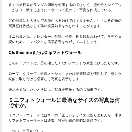
多くの旅行者がランダム印刷を使用するのではなく、壁の色とレイアウ
トがより一致するようにコラージュ風のミニ写真を作成している。
どの部屋にも大きな空き壁があるわけではありません。小さな机の角の
写真壁は依然として強い視覚効果を作り出すことができる。
ミニ写真と鏡、カレンダー、付箋、植物、棚を組み合わせて、学習や日
記のためにコンパクトな美学設定を作成してみましょう。
ClotheslineまたはClipフォトウォール
このレイアウトは、壁を壊したくないテナントや寮生にぴったりです。
ロープ、クリップ、金属メッシュ、または懸架組織を使用して、壁に永
続的に取り付ける必要なく写真を表示します。
表示を更新したいときには、写真を交換するのも簡単です。
ミニフォトウォールに最適なサイズの写真は何
ですか。
ミニフォトウォールには単一の「正しい」サイズはありませんが、小さ
なフォトフォーマットは通常、寝室や寮の装飾に最適です。
・2×3ミニ写真プリント