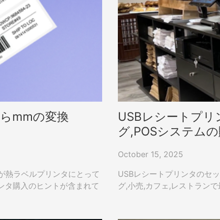
らmmの変換
USBレシートプリ
グ,POSシステム
October 15, 2025
」が熱ラベルプリンタにとって
USBレシートプリンタのセ
ンタ購入のヒントが含まれて
グ,小売,カフェ,レストラン