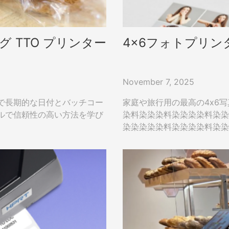
 TTO プリンター
4x6フォトプリ
November 7, 2025
で長期的な日付とバッチコー
家庭や旅行用の最高の4x6
ルで信頼性の高い方法を学び
染料染染染料染染染染料染染
染染染染染料染染染染料染染