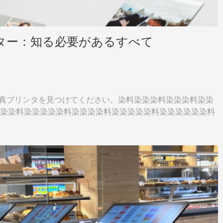
ンター：知る必要があるすべて
写真プリンタを見つけてください。染料染染染料染染染料染染
染染料染染染染染料染染染染料染染染染染料染染染染染染料