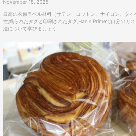
November 18, 2025
最高の衣類ラベル材料（サテン、コットン、ナイロン、タイ
性,織られたタグと印刷されたタグ,Hanin Primeで自分の
法について学びましょう.