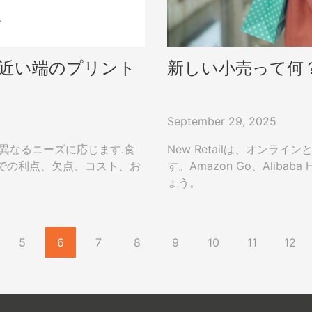
 近い端のプリント
新しい小売って何？
September 29, 2025
異なるニーズに応じます.食
New Retailは、オン
での利点、欠点、コスト、お
す。Amazon Go、Alib
ょう。
5
6
7
8
9
10
11
12