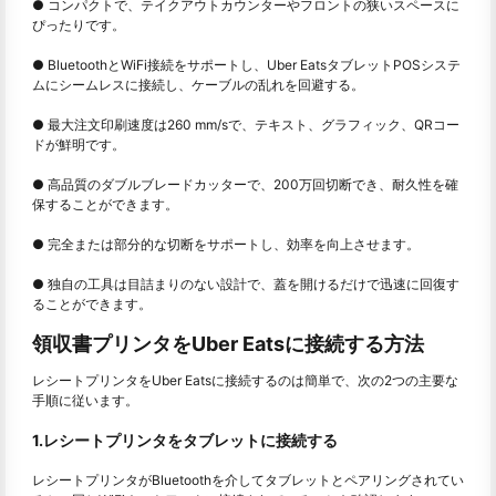
● コンパクトで、テイクアウトカウンターやフロントの狭いスペースに
ぴったりです。
● BluetoothとWiFi接続をサポートし、Uber EatsタブレットPOSシステ
ムにシームレスに接続し、ケーブルの乱れを回避する。
● 最大注文印刷速度は260 mm/sで、テキスト、グラフィック、QRコー
ドが鮮明です。
● 高品質のダブルブレードカッターで、200万回切断でき、耐久性を確
保することができます。
● 完全または部分的な切断をサポートし、効率を向上させます。
● 独自の工具は目詰まりのない設計で、蓋を開けるだけで迅速に回復す
ることができます。
領収書プリンタをUber Eatsに接続する方法
レシートプリンタをUber Eatsに接続するのは簡単で、次の2つの主要な
手順に従います。
1.レシートプリンタをタブレットに接続する
レシートプリンタがBluetoothを介してタブレットとペアリングされてい