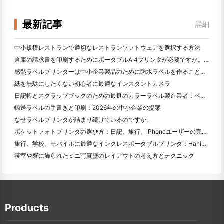
最新記事
詳細
中小規模レストランで適切なレストランソフトウェアを選択する方法
倉庫の請求書を印刷するためにポータブルA 4プリンタが必要ですか。何が本当に効果的なのか
感熱ラベルプリンターは中小企業製品のために防水ラベルを作ることができますか？
紙を無駄にしたくない初心者に最適なインスタントカメラ
日記帳とスクラップブックのための最良のカラーラベル製造業者：ページごとにさらに色を追加
輸送ラベルの手書きと印刷：2026年の中小企業の提案
なぜラベルプリンタが詰まり続けているのですか。
ポケットフォトプリンタの選び方：日記、旅行、iPhoneユーザーの完全ガイド
旅行、学校、モバイルに最適なインクレスポータブルプリンタ：Hanin MT 620 Pro評価
寝室や寮に飾られたミニ写真壁のレイアウトの考え方とテクニック
Products