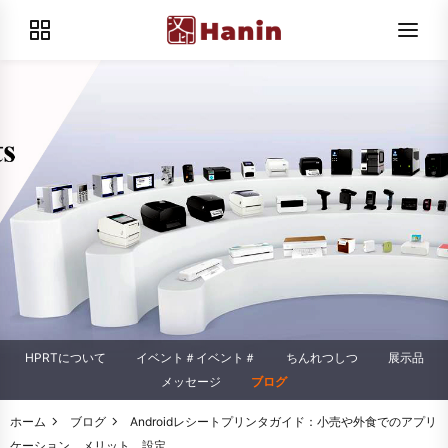
HPRTについて
イベント＃イベント＃
ちんれつしつ
展示品
メッセージ
ブログ
ホーム
ブログ
Androidレシートプリンタガイド：小売や外食でのアプリ
ケーション、メリット、設定