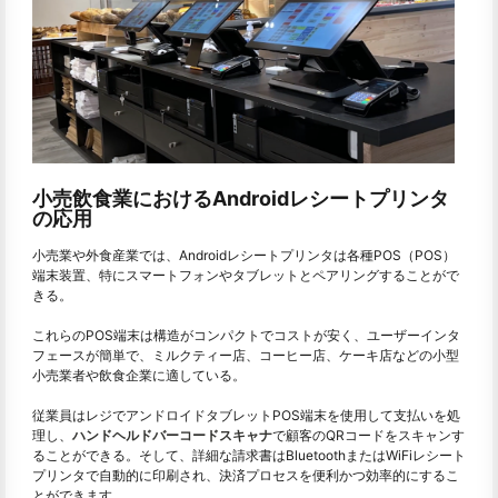
小売飲食業におけるAndroidレシートプリンタ
の応用
小売業や外食産業では、Androidレシートプリンタは各種POS（POS）
端末装置、特にスマートフォンやタブレットとペアリングすることがで
きる。
これらのPOS端末は構造がコンパクトでコストが安く、ユーザーインタ
フェースが簡単で、ミルクティー店、コーヒー店、ケーキ店などの小型
小売業者や飲食企業に適している。
従業員はレジでアンドロイドタブレットPOS端末を使用して支払いを処
理し、
ハンドヘルドバーコードスキャナ
で顧客のQRコードをスキャンす
ることができる。そして、詳細な請求書はBluetoothまたはWiFiレシート
プリンタで自動的に印刷され、決済プロセスを便利かつ効率的にするこ
とができます。