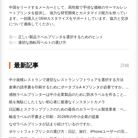
中国をリードするメーカーとして、高性能で手頃な価格のサーマルレシ
ートプリンタを提供し、強力な研究開発とカスタマイズ能力を持ってい
ます。一括購入とOEMカスタマイズをサポートしています。協力と交渉
について連絡してください。
前へ:
正しい製品ラベルプリンタを選択するためのヒント
次へ:
適切な熱転写ベルトの選び方
最新記事
詳細
中小規模レストランで適切なレストランソフトウェアを選択する方法
倉庫の請求書を印刷するためにポータブルA 4プリンタが必要ですか。何が本当に効果的なのか
感熱ラベルプリンターは中小企業製品のために防水ラベルを作ることができますか？
紙を無駄にしたくない初心者に最適なインスタントカメラ
日記帳とスクラップブックのための最良のカラーラベル製造業者：ページごとにさらに色を追加
輸送ラベルの手書きと印刷：2026年の中小企業の提案
なぜラベルプリンタが詰まり続けているのですか。
ポケットフォトプリンタの選び方：日記、旅行、iPhoneユーザーの完全ガイド