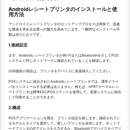
Androidレシートプリンタのインストールと使
用方法
アンドロイドレシートプリンタのセットアッププロセスは簡単で、迅速
な構成を求める企業への魅力を高めています。一般的なインストール手
順は次のとおりです。
1.接続設定
まず、AndroidレシートプリンタがWi-FiまたはBluetoothを介してPOS
システムと同じネットワークに接続されていることを確認します。
USB接続の場合は、プリンタをデバイスに直接挿入してください。
POSシステムに統合されたAndroidレシートプリンタでは、通常ドライ
バをインストールする必要はありません。例えば、HPRTサーマルレシ
ートプリンタは標準ESC/POSコマンドを使用して、直接システムに統合
して印刷することができます。
2.構成
POSアプリケーションを開き、プリンタ設定を探します。接続されてい
るモデルとタイプを選択して、新しいプリンタを追加します。ネットワ
ークプリンタのIPアドレスを入力するか、Bluetoothでデバイスをペアリ