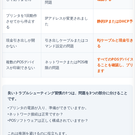
問題
プリンタを1回動作
IPアドレスが変更されまし
させてから停止す
静的IPまたはDHCP予
た
る
現金引き出しが開
引き出しケーブルまたはコ
RJケーブルと現金引
かない
マンド設定の問題
る
すべてのPOSデバイ
複数のPOSデバイ
ネットワークまたはPOS権
ることを確認し、プリ
スが印刷できない
限の問題
ます
良いトラブルシューティング習慣の1つは、問題を3つの部分に分けること
です。
•プリンタの電源が入り、準備ができていますか。
•ネットワーク接続は正常ですか？
•POSソフトウェアは正しく構成されていますか？
これは推測を避けるのに役立ちます。