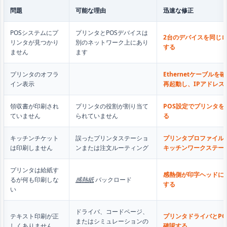
問題
可能な理由
迅速な修正
POSシステムにプ
プリンタとPOSデバイスは
2台のデバイスを同じ
リンタが見つかり
別のネットワーク上にあり
する
ません
ます
プリンタのオフラ
Ethernetケーブル
イン表示
再起動し、IPアドレス
領収書が印刷され
プリンタの役割が割り当て
POS設定でプリンタ
ていません
られていません
る
キッチンチケット
誤ったプリンタステーショ
プリンタプロファイル
は印刷しません
ンまたは注文ルーティング
キッチンワークステー
プリンタは給紙す
感熱側が印字ヘッドに
るが何も印刷しな
感熱紙
バックロード
する
い
ドライバ、コードページ、
テキスト印刷が正
プリンタドライバとP
またはシミュレーションの
しくありません
確認する