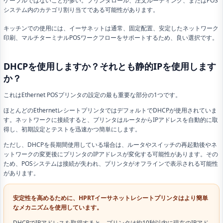
ケーブルではないことが多い。プリンタロール、注文ルーティング、またはPOS
システム内のカテゴリ割り当てである可能性があります。
キッチンでの使用には、イーサネットは通常、固定配置、安定したネットワーク
印刷、マルチターミナルPOSワークフローをサポートするため、良い選択です。
DHCPを使用しますか？それとも静的IPを使用します
か？
これはEthernet POSプリンタの設定の最も重要な部分の1つです。
ほとんどのEthernetレシートプリンタではデフォルトでDHCPが使用されていま
す。ネットワークに接続すると、プリンタはルータからIPアドレスを自動的に取
得し、初期設定とテストを迅速かつ簡単にします。
ただし、DHCPを長期間使用している場合は、ルータやスイッチの再起動後やネ
ットワークの変更後にプリンタのIPアドレスが変化する可能性があります。その
ため、POSシステムは接続が失われ、プリンタがオフラインで表示される可能性
があります。
安定性を高めるために、HPRTイーサネットレシートプリンタはより簡単
なメカニズムを使用しています。
DHCPでIPアドレスを取得すると、プリンタは約10秒以内に現在のIPアド