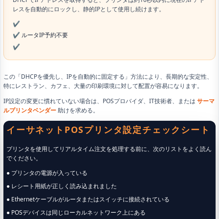
レスを自動的にロックし、静的IPとして使用し続けます。
✔
✔ ルータIP予約不要
✔
この「DHCPを優先し、IPを自動的に固定する」方法により、長期的な安定性、
特にレストラン、カフェ、大量の印刷環境に対して配置が容易になります。
IP設定の変更に慣れていない場合は、POSプロバイダ、IT技術者、または
サーマ
ルプリンタベンダー
助けを求める。
イーサネットPOSプリンタ設定チェックシート
プリンタを使用してリアルタイム注文を処理する前に、次のリストをよく読ん
でください。
● プリンタの電源が入っている
● レシート用紙が正しく読み込まれました
● Ethernetケーブルがルータまたはスイッチに接続されている
● POSデバイスは同じローカルネットワーク上にある