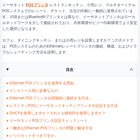
イーサネット
POSプリンタ
レストランキッチン、小売レジ、マルチターミナル
POSシステムでのレシート、チケット、注文の印刷に一般的に使用されていま
す。USBまたはBluetoothプリンタとは異なり、イーサネットプリンタはローカ
ルネットワークを介して接続されており、共有環境やビジー印刷環境でより安定
した選択になります。
カフェ、ダイニングキッチン、または小売レジを設置しますか？このガイドで
は、POSシステムのためのEthernetレシートプリンタの接続、構成、およびトラ
ブルシューティング方法を説明します。
目次
●
Ethernet POSプリンタを使用する理由
●
インストール前に必要なもの
●
Ethernet POSプリンタを段階的に接続する方法
●
レストランPOSにイーサネットキッチンプリンタを設定する方法
●
DHCPを使用しますか？それとも静的IPを使用しますか？
●
イーサネットPOSプリンタ設定チェックシート
●
一般的なEthernet POSプリンタの問題と解決方法
●
いつリセットすべきですか。