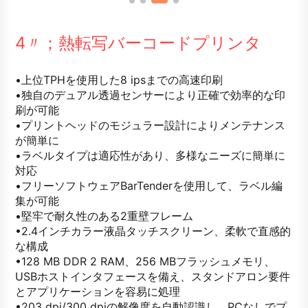
4〃；熱転写バーコードプリンタ
•上位TPHを使用した8 ipsまでの高速印刷
•独自のデュアル透過センサーにより正確で効率的な印
刷が可能
•プリントヘッドのモジュラー設計によりメンテナンス
が簡単に
•ラベルタイプは適応性があり、多様なニーズに簡単に
対応
•フリーソフトウェアBarTenderを使用して、ラベル編
集が可能
•堅牢で耐久性のある2重壁フレーム
•2.4インチカラー液晶タッチスクリーン、柔軟で直感的
な構成
•128 MB DDR 2 RAM、256 MBフラッシュメモリ、
USBホストインタフェースを備え、スタンドアロン要件
とアプリケーションを容易に処理
•203 dpi/300 dpiの解像度を自動認識し、PCなしでプ