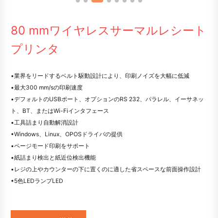
80 mmワイヤレスサーマルレシート
プリンタ
•業界をリードするベルト駆動設計により、印刷ノイズを大幅に低減
•最大300 mm/sの印刷速度
•デフォルトのUSBポート、オプションのRS 232、パラレル、イーサネッ
ト、BT、またはWi-Fiインタフェース
•工具詰まり自動解消設計
•Windows、Linux、OPOSドライバの提供
•ページモード印刷をサポート
•紙詰まり検出と紙近位検出機能
•レジの上やカウンターの下に置くのに適した省スペースな前面操作設計
•5色LEDランプLED