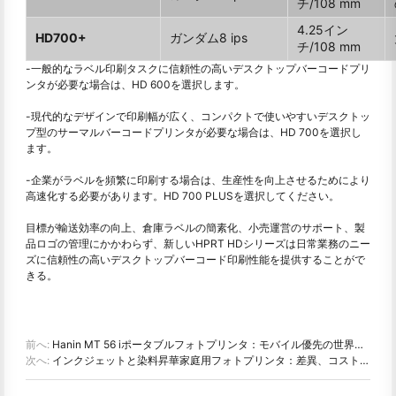
チ/108 mm
4.25イン
HD700+
ガンダム8 ips
チ/108 mm
-一般的なラベル印刷タスクに信頼性の高いデスクトップバーコードプリ
ンタが必要な場合は、HD 600を選択します。
-現代的なデザインで印刷幅が広く、コンパクトで使いやすいデスクトッ
プ型のサーマルバーコードプリンタが必要な場合は、HD 700を選択し
ます。
-企業がラベルを頻繁に印刷する場合は、生産性を向上させるためにより
高速化する必要があります。HD 700 PLUSを選択してください。
目標が輸送効率の向上、倉庫ラベルの簡素化、小売運営のサポート、製
品ロゴの管理にかかわらず、新しいHPRT HDシリーズは日常業務のニー
ズに信頼性の高いデスクトップバーコード印刷性能を提供することがで
きる。
前へ:
Hanin MT 56 iポータブルフォトプリンタ：モバイル優先の世界中のインスタントプリント用に設計
次へ:
インクジェットと染料昇華家庭用フォトプリンタ：差異、コスト、提案