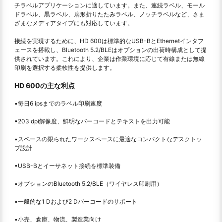
チラベルアプリケーションに適しています。また、連続ラベル、モール
ドラベル、黒ラベル、扇形折りたたみラベル、ノッチラベルなど、さま
ざまなメディアタイプにも対応しています。
接続を実現するために、HD 600は標準的なUSB-BとEthernetインタフ
ェースを搭載し、Bluetooth 5.2/BLEはオプションの出荷時構成として提
供されています。これにより、企業は作業環境に応じて有線または無線
印刷を選択する柔軟性を提供します。
HD 600の主な利点
•毎日6 ipsまでのラベル印刷速度
•203 dpi解像度、鮮明なバーコードとテキストを出力可能
•スペースの限られたワークスペースに最適なコンパクトなデスクトッ
プ設計
•USB-Bとイーサネット接続を標準装備
•オプションのBluetooth 5.2/BLE（ワイヤレス印刷用）
•一般的な1 Dおよび2 Dバーコードのサポート
•小売、倉庫、物流、製造業向け