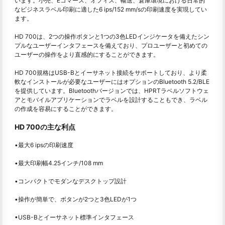
います。小売、Eコマース、オフィス、輸送、倉庫環境における日常的
なビジネスラベル印刷に適した6 ips/152 mm/sの印刷速度を実現してい
ます。
HD 700は、2つの操作ボタンと1つの3色LEDインジケータを備えたシン
プルなユーザーインタフェースを備えており、プロユーザーと初めての
ユーザーの操作をより直感的にすることができます。
HD 700規格はUSB-Bとイーサネット接続をサポートしており、より柔
軟なインストールが必要なユーザーにはオプションのBluetooth 5.2/BLE
を提供しています。Bluetoothバージョンでは、HPRTラベルソフトウェ
アとモバイルアプリケーションでラベルを設計することもでき、ラベル
の作成を容易にすることができます。
HD 700の主な利点
•最大6 ipsの印刷速度
•最大印刷幅4.25インチ/108 mm
•コンパクトでモダンなデスクトップ設計
•操作が簡単で、ボタンが2つと3色LEDが1つ
•USB-Bとイーサネット標準インタフェース