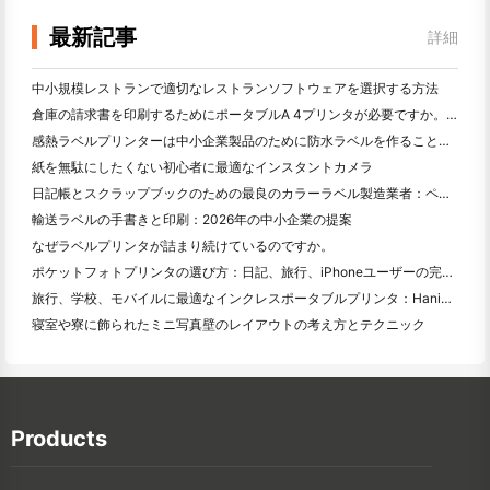
最新記事
詳細
中小規模レストランで適切なレストランソフトウェアを選択する方法
倉庫の請求書を印刷するためにポータブルA 4プリンタが必要ですか。何が本当に効果的なのか
感熱ラベルプリンターは中小企業製品のために防水ラベルを作ることができますか？
紙を無駄にしたくない初心者に最適なインスタントカメラ
日記帳とスクラップブックのための最良のカラーラベル製造業者：ページごとにさらに色を追加
輸送ラベルの手書きと印刷：2026年の中小企業の提案
なぜラベルプリンタが詰まり続けているのですか。
ポケットフォトプリンタの選び方：日記、旅行、iPhoneユーザーの完全ガイド
旅行、学校、モバイルに最適なインクレスポータブルプリンタ：Hanin MT 620 Pro評価
寝室や寮に飾られたミニ写真壁のレイアウトの考え方とテクニック
Products