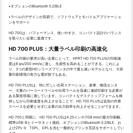
•オプションのBluetooth 5.2/BLE
•ラベルのデザインが容易で、ソフトウェアとモバイルアプリケーショ
ンをサポート
HD 700は、パフォーマンス、使いやすさ、コンパクト設計のバランス
を取りたい企業に最適です。
HD 700 PLUS：大量ラベル印刷の高速化
ラベル印刷の要求が高い企業にとって、HPRT HD 700 PLUSの印刷速
度は8 ips/200 mm/sに達し、生産性を高めることができる。これによ
り、3つの新型HDシリーズプリンタの中で最も速いモデルとなり、大容
量印刷環境の有力な選択肢でもある。
HD 700 PLUSは、特に忙しい出荷ステーション、倉庫、物流センタ
ー、大量のバーコードラベルや出荷ラベルを迅速に連続印刷する必要が
ある製造現場に適しています。コンパクトなデスクトップフォームを維
持しながら印刷速度を向上させることで、HD 700 PLUSは追加の作業
スペースを必要とせずに企業の出力効率を向上させることができます。
HD 700と同様に、HD 700 PLUSは4.25インチ/108 mmの最大印刷幅、
標準USB-Bとイーサネット接続、オプションのBluetooth 5.2/BLE、お
よびZPL-II、TSPL、DPLを含む一般的なプリンタ言語をサポートしてい